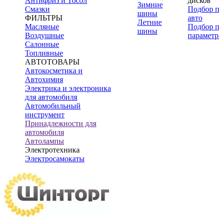
Антифриз и Тосол
дисков
Зимние
Смазки
Подбор 
шины
ФИЛЬТРЫ
авто
Летние
Масляные
Подбор 
шины
Воздушные
параметр
Салонные
Топливные
АВТОТОВАРЫ
Автокосметика и
Автохимия
Электрика и электроника
для автомобиля
Автомобильный
инструмент
Принадлежности для
автомобиля
Автолампы
Электротехника
Электросамокаты