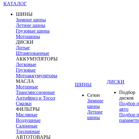
КАТАЛОГ
ШИНЫ
Зимние шины
Летние шины
Грузовые шины
Мотошины
ДИСКИ
Литые
Штампованные
АККУМУЛЯТОРЫ
Легковые
Грузовые
Мотоаккумуляторы
МАСЛА
ДИСКИ
ШИНЫ
Моторные
Трансмиссионные
Подбор
Сезон
Антифриз и Тосол
дисков
Зимние
Смазки
Подбор 
шины
ФИЛЬТРЫ
авто
Летние
Масляные
Подбор 
шины
Воздушные
параметр
Салонные
Топливные
АВТОТОВАРЫ