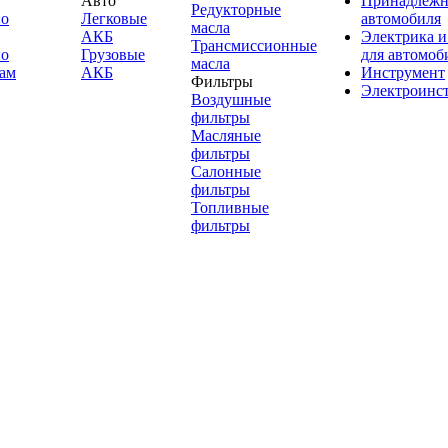
Авто
Принадлежн
Редукторные
по
Легковые
автомобиля
масла
АКБ
Электрика и
Трансмиссионные
по
Грузовые
для автомоб
масла
ам
АКБ
Инструмент
Фильтры
Электроинс
Воздушные
фильтры
Масляные
фильтры
Салонные
фильтры
Топливные
фильтры