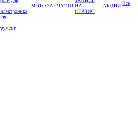
ости для
ЗАПИСЬ
Все
МОТО
ЗАПЧАСТИ
НА
АКЦИИ
 электроника
СЕРВИС
иля
трумент