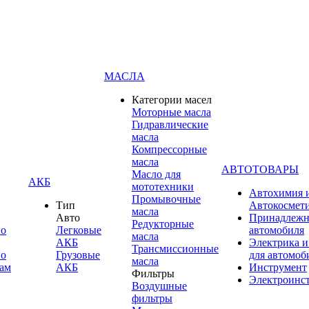
МАСЛА
Категории масел
Моторные масла
Гидравлические
масла
Компрессорные
масла
АВТОТОВАРЫ
Масло для
АКБ
мототехники
Автохимия 
Промывочные
Тип
Автокосмет
масла
Авто
Принадлежн
Редукторные
по
Легковые
автомобиля
масла
АКБ
Электрика и
Трансмиссионные
по
Грузовые
для автомоб
масла
ам
АКБ
Инструмент
Фильтры
Электроинс
Воздушные
фильтры