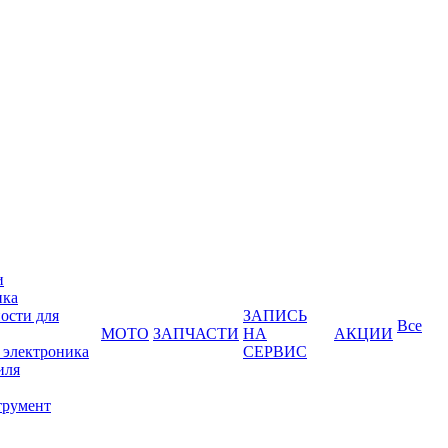
и
ика
ости для
ЗАПИСЬ
Все
МОТО
ЗАПЧАСТИ
НА
АКЦИИ
 электроника
СЕРВИС
иля
трумент