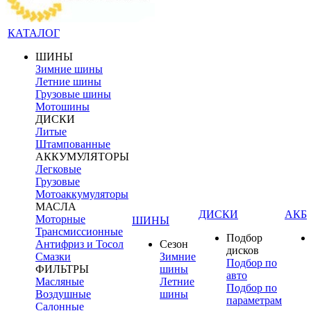
КАТАЛОГ
ШИНЫ
Зимние шины
Летние шины
Грузовые шины
Мотошины
ДИСКИ
Литые
Штампованные
АККУМУЛЯТОРЫ
Легковые
Грузовые
Мотоаккумуляторы
МАСЛА
ДИСКИ
АКБ
Моторные
ШИНЫ
Трансмиссионные
Подбор
Антифриз и Тосол
Сезон
дисков
Смазки
Зимние
Подбор по
ФИЛЬТРЫ
шины
авто
Масляные
Летние
Подбор по
Воздушные
шины
параметрам
Салонные