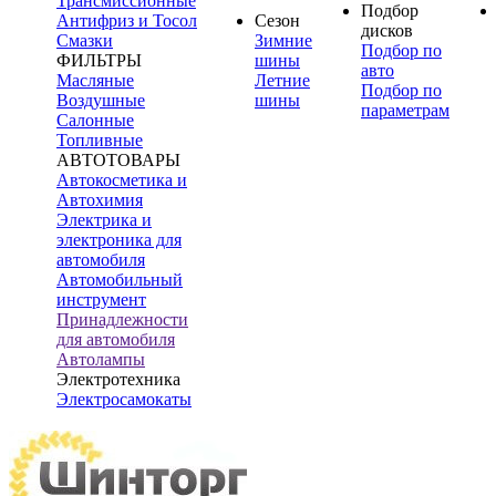
Трансмиссионные
Подбор
Антифриз и Тосол
Сезон
дисков
Смазки
Зимние
Подбор по
ФИЛЬТРЫ
шины
авто
Масляные
Летние
Подбор по
Воздушные
шины
параметрам
Салонные
Топливные
АВТОТОВАРЫ
Автокосметика и
Автохимия
Электрика и
электроника для
автомобиля
Автомобильный
инструмент
Принадлежности
для автомобиля
Автолампы
Электротехника
Электросамокаты