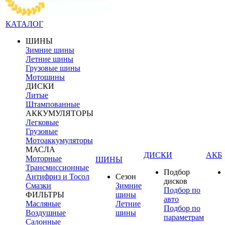
КАТАЛОГ
ШИНЫ
Зимние шины
Летние шины
Грузовые шины
Мотошины
ДИСКИ
Литые
Штампованные
АККУМУЛЯТОРЫ
Легковые
Грузовые
Мотоаккумуляторы
МАСЛА
ДИСКИ
АКБ
Моторные
ШИНЫ
Трансмиссионные
Подбор
Антифриз и Тосол
Сезон
дисков
Смазки
Зимние
Подбор по
ФИЛЬТРЫ
шины
авто
Масляные
Летние
Подбор по
Воздушные
шины
параметрам
Салонные