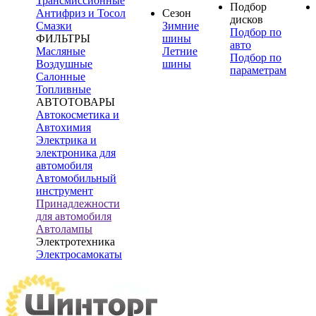
Трансмиссионные
Подбор
Антифриз и Тосол
Сезон
дисков
Смазки
Зимние
Подбор по
ФИЛЬТРЫ
шины
авто
Масляные
Летние
Подбор по
Воздушные
шины
параметрам
Салонные
Топливные
АВТОТОВАРЫ
Автокосметика и
Автохимия
Электрика и
электроника для
автомобиля
Автомобильный
инструмент
Принадлежности
для автомобиля
Автолампы
Электротехника
Электросамокаты