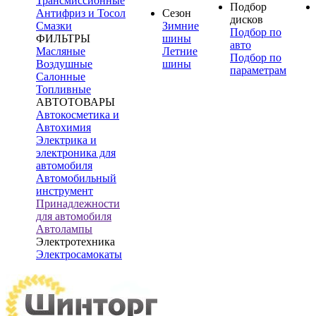
Трансмиссионные
Подбор
Антифриз и Тосол
Сезон
дисков
Смазки
Зимние
Подбор по
ФИЛЬТРЫ
шины
авто
Масляные
Летние
Подбор по
Воздушные
шины
параметрам
Салонные
Топливные
АВТОТОВАРЫ
Автокосметика и
Автохимия
Электрика и
электроника для
автомобиля
Автомобильный
инструмент
Принадлежности
для автомобиля
Автолампы
Электротехника
Электросамокаты