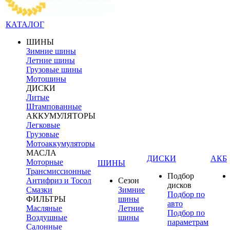
КАТАЛОГ
ШИНЫ
Зимние шины
Летние шины
Грузовые шины
Мотошины
ДИСКИ
Литые
Штампованные
АККУМУЛЯТОРЫ
Легковые
Грузовые
Мотоаккумуляторы
МАСЛА
ДИСКИ
АКБ
Моторные
ШИНЫ
Трансмиссионные
Подбор
Антифриз и Тосол
Сезон
дисков
Смазки
Зимние
Подбор по
ФИЛЬТРЫ
шины
авто
Масляные
Летние
Подбор по
Воздушные
шины
параметрам
Салонные