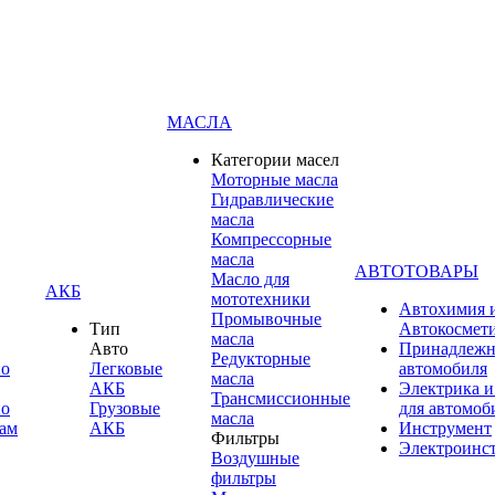
МАСЛА
Категории масел
Моторные масла
Гидравлические
масла
Компрессорные
масла
АВТОТОВАРЫ
Масло для
АКБ
мототехники
Автохимия 
Промывочные
Тип
Автокосмет
масла
Авто
Принадлежн
Редукторные
по
Легковые
автомобиля
масла
АКБ
Электрика и
Трансмиссионные
по
Грузовые
для автомоб
масла
ам
АКБ
Инструмент
Фильтры
Электроинс
Воздушные
фильтры