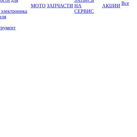
ости для
ЗАПИСЬ
Все
МОТО
ЗАПЧАСТИ
НА
АКЦИИ
 электроника
СЕРВИС
иля
трумент