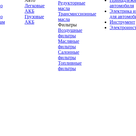
Авто
Принадлежн
Редукторные
по
Легковые
автомобиля
масла
АКБ
Электрика и
Трансмиссионные
по
Грузовые
для автомоб
масла
ам
АКБ
Инструмент
Фильтры
Электроинс
Воздушные
фильтры
Масляные
фильтры
Салонные
фильтры
Топливные
фильтры