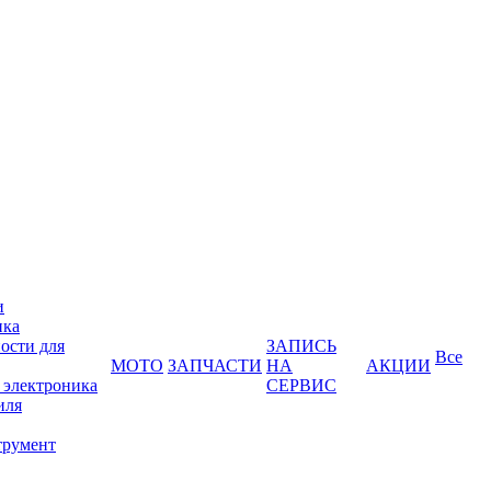
и
ика
ости для
ЗАПИСЬ
Все
МОТО
ЗАПЧАСТИ
НА
АКЦИИ
 электроника
СЕРВИС
иля
трумент