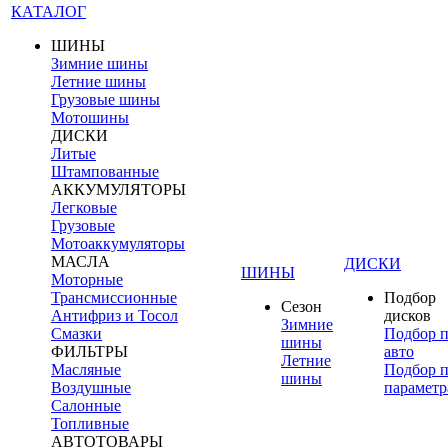
КАТАЛОГ
ШИНЫ
Зимние шины
Летние шины
Грузовые шины
Мотошины
ДИСКИ
Литые
Штампованные
АККУМУЛЯТОРЫ
Легковые
Грузовые
Мотоаккумуляторы
МАСЛА
ДИСКИ
ШИНЫ
Моторные
Трансмиссионные
Подбор
Сезон
Антифриз и Тосол
дисков
Зимние
Смазки
Подбор 
шины
ФИЛЬТРЫ
авто
Летние
Масляные
Подбор 
шины
Воздушные
параметр
Салонные
Топливные
АВТОТОВАРЫ