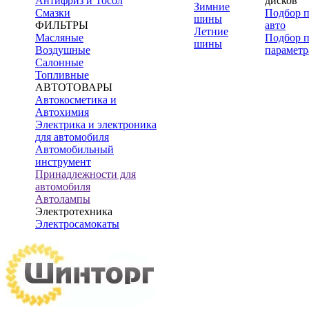
Антифриз и Тосол
дисков
Зимние
Смазки
Подбор 
шины
ФИЛЬТРЫ
авто
Летние
Масляные
Подбор 
шины
Воздушные
параметр
Салонные
Топливные
АВТОТОВАРЫ
Автокосметика и
Автохимия
Электрика и электроника
для автомобиля
Автомобильный
инструмент
Принадлежности для
автомобиля
Автолампы
Электротехника
Электросамокаты