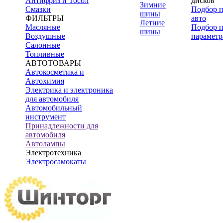
Антифриз и Тосол
дисков
Зимние
Смазки
Подбор 
шины
ФИЛЬТРЫ
авто
Летние
Масляные
Подбор 
шины
Воздушные
параметр
Салонные
Топливные
АВТОТОВАРЫ
Автокосметика и
Автохимия
Электрика и электроника
для автомобиля
Автомобильный
инструмент
Принадлежности для
автомобиля
Автолампы
Электротехника
Электросамокаты