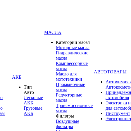
МАСЛА
Категории масел
Моторные масла
Гидравлические
масла
Компрессорные
масла
АВТОТОВАРЫ
Масло для
АКБ
мототехники
Автохимия 
Промывочные
Тип
Автокосмет
масла
Авто
Принадлежн
Редукторные
по
Легковые
автомобиля
масла
АКБ
Электрика и
Трансмиссионные
по
Грузовые
для автомоб
масла
ам
АКБ
Инструмент
Фильтры
Электроинс
Воздушные
фильтры