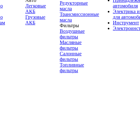
Авто
Принадлежн
Редукторные
по
Легковые
автомобиля
масла
АКБ
Электрика и
Трансмиссионные
по
Грузовые
для автомоб
масла
ам
АКБ
Инструмент
Фильтры
Электроинс
Воздушные
фильтры
Масляные
фильтры
Салонные
фильтры
Топливные
фильтры