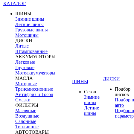
КАТАЛОГ
ШИНЫ
Зимние шины
Летние шины
Грузовые шины
Мотошины
ДИСКИ
Литые
Штампованные
АККУМУЛЯТОРЫ
Легковые
Грузовые
Мотоаккумуляторы
МАСЛА
ДИСКИ
ШИНЫ
Моторные
Трансмиссионные
Подбор
Сезон
Антифриз и Тосол
дисков
Зимние
Смазки
Подбор 
шины
ФИЛЬТРЫ
авто
Летние
Масляные
Подбор 
шины
Воздушные
параметр
Салонные
Топливные
АВТОТОВАРЫ