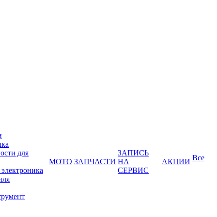
и
ика
ости для
ЗАПИСЬ
Все
МОТО
ЗАПЧАСТИ
НА
АКЦИИ
 электроника
СЕРВИС
иля
трумент