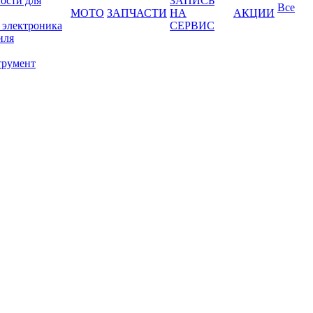
ости для
ЗАПИСЬ
Все
МОТО
ЗАПЧАСТИ
НА
АКЦИИ
 электроника
СЕРВИС
иля
трумент