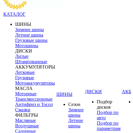
КАТАЛОГ
ШИНЫ
Зимние шины
Летние шины
Грузовые шины
Мотошины
ДИСКИ
Литые
Штампованные
АККУМУЛЯТОРЫ
Легковые
Грузовые
Мотоаккумуляторы
МАСЛА
ДИСКИ
АКБ
Моторные
ШИНЫ
Трансмиссионные
Подбор
Антифриз и Тосол
Сезон
дисков
Смазки
Зимние
Подбор по
ФИЛЬТРЫ
шины
авто
Масляные
Летние
Подбор по
Воздушные
шины
параметрам
Салонные