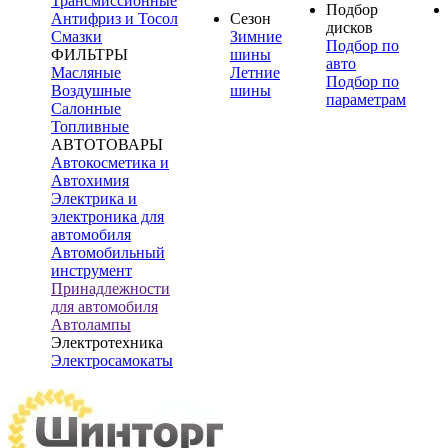
Трансмиссионные
Подбор
Антифриз и Тосол
Сезон
дисков
Смазки
Зимние
Подбор по
ФИЛЬТРЫ
шины
авто
Масляные
Летние
Подбор по
Воздушные
шины
параметрам
Салонные
Топливные
АВТОТОВАРЫ
Автокосметика и
Автохимия
Электрика и
электроника для
автомобиля
Автомобильный
инструмент
Принадлежности
для автомобиля
Автолампы
Электротехника
Электросамокаты