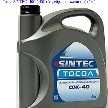
Тосол SINTEC -40C (-45С) (серебрянная канистра) (5кг)