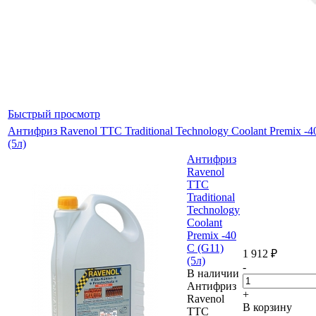
Быстрый просмотр
Антифриз Ravenol TTC Traditional Technology Coolant Premix -4
(5л)
Антифриз
Ravenol
TTC
Traditional
Technology
Coolant
Premix -40
С (G11)
1 912
₽
(5л)
-
В наличии
Антифриз
+
Ravenol
В корзину
TTC