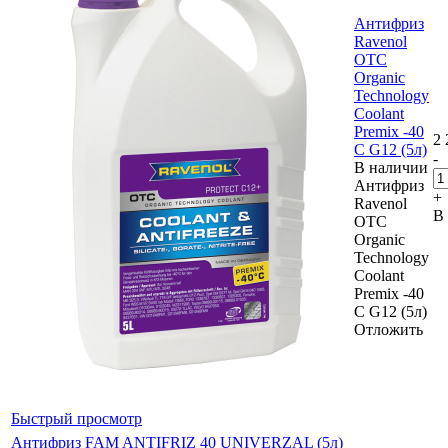
Антифриз
Ravenol
OTC
Organic
Technology
Coolant
Premix -40
2 
С G12 (5л)
-
В наличии
Антифриз
+
Ravenol
В
OTC
Organic
Technology
Coolant
Premix -40
С G12 (5л)
Отложить
Быстрый просмотр
Антифриз FAM ANTIFRIZ 40 UNIVERZAL (5л)