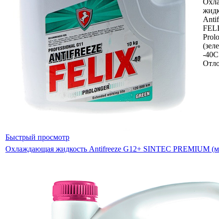
Охл
жидк
Anti
FEL
Prol
(зел
-40C
Отл
Быстрый просмотр
Охлаждающая жидкость Antifreeze G12+ SINTEC PREMIUM (ма