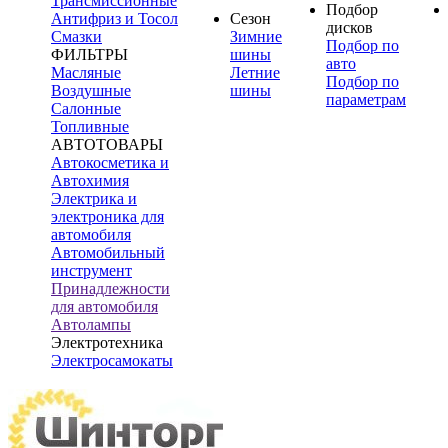
Трансмиссионные
Подбор
Антифриз и Тосол
Сезон
дисков
Смазки
Зимние
Подбор по
ФИЛЬТРЫ
шины
авто
Масляные
Летние
Подбор по
Воздушные
шины
параметрам
Салонные
Топливные
АВТОТОВАРЫ
Автокосметика и
Автохимия
Электрика и
электроника для
автомобиля
Автомобильный
инструмент
Принадлежности
для автомобиля
Автолампы
Электротехника
Электросамокаты