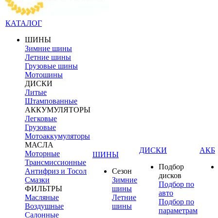
КАТАЛОГ
ШИНЫ
Зимние шины
Летние шины
Грузовые шины
Мотошины
ДИСКИ
Литые
Штампованные
АККУМУЛЯТОРЫ
Легковые
Грузовые
Мотоаккумуляторы
МАСЛА
ДИСКИ
АКБ
Моторные
ШИНЫ
Трансмиссионные
Подбор
Антифриз и Тосол
Сезон
дисков
Смазки
Зимние
Подбор по
ФИЛЬТРЫ
шины
авто
Масляные
Летние
Подбор по
Воздушные
шины
параметрам
Салонные