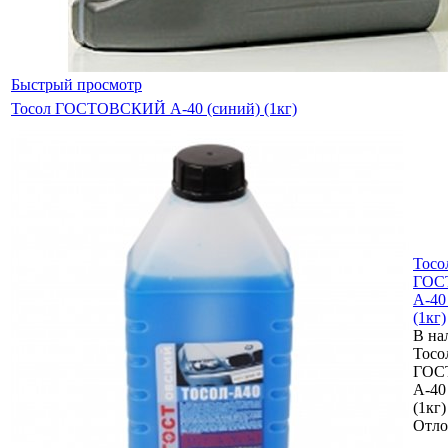
Быстрый просмотр
Тосол ГОСТОВСКИЙ А-40 (синий) (1кг)
Тосо
ГОС
А-40
(1кг)
В на
Тосо
ГОС
А-40
(1кг)
Отло