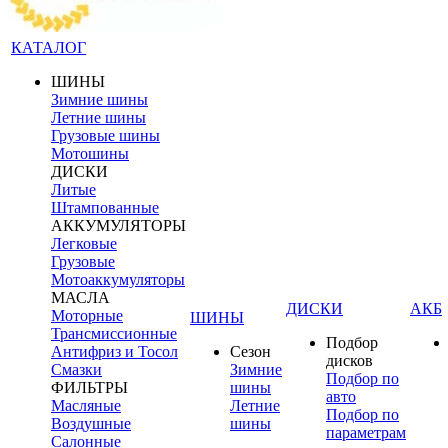
КАТАЛОГ
ШИНЫ
Зимние шины
Летние шины
Грузовые шины
Мотошины
ДИСКИ
Литые
Штампованные
АККУМУЛЯТОРЫ
Легковые
Грузовые
Мотоаккумуляторы
МАСЛА
ДИСКИ
АКБ
Моторные
ШИНЫ
Трансмиссионные
Подбор
Антифриз и Тосол
Сезон
дисков
Смазки
Зимние
Подбор по
ФИЛЬТРЫ
шины
авто
Масляные
Летние
Подбор по
Воздушные
шины
параметрам
Салонные