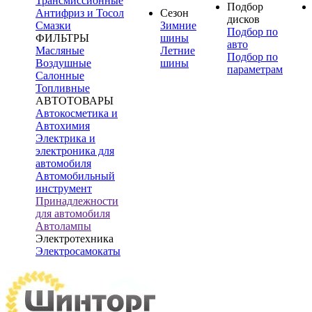
Трансмиссионные
Подбор
Антифриз и Тосол
Сезон
дисков
Смазки
Зимние
Подбор по
ФИЛЬТРЫ
шины
авто
Масляные
Летние
Подбор по
Воздушные
шины
параметрам
Салонные
Топливные
АВТОТОВАРЫ
Автокосметика и
Автохимия
Электрика и
электроника для
автомобиля
Автомобильный
инструмент
Принадлежности
для автомобиля
Автолампы
Электротехника
Электросамокаты