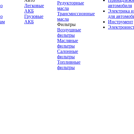
Авто
Принадлежн
Редукторные
по
Легковые
автомобиля
масла
АКБ
Электрика и
Трансмиссионные
по
Грузовые
для автомоб
масла
ам
АКБ
Инструмент
Фильтры
Электроинс
Воздушные
фильтры
Масляные
фильтры
Салонные
фильтры
Топливные
фильтры