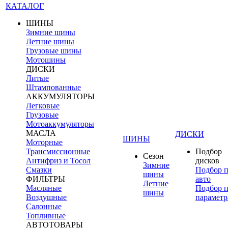
КАТАЛОГ
ШИНЫ
Зимние шины
Летние шины
Грузовые шины
Мотошины
ДИСКИ
Литые
Штампованные
АККУМУЛЯТОРЫ
Легковые
Грузовые
Мотоаккумуляторы
МАСЛА
ДИСКИ
ШИНЫ
Моторные
Трансмиссионные
Подбор
Сезон
Антифриз и Тосол
дисков
Зимние
Смазки
Подбор 
шины
ФИЛЬТРЫ
авто
Летние
Масляные
Подбор 
шины
Воздушные
параметр
Салонные
Топливные
АВТОТОВАРЫ