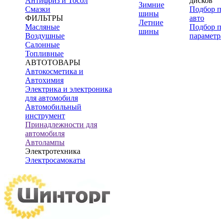
Антифриз и Тосол
дисков
Зимние
Смазки
Подбор 
шины
ФИЛЬТРЫ
авто
Летние
Масляные
Подбор 
шины
Воздушные
параметр
Салонные
Топливные
АВТОТОВАРЫ
Автокосметика и
Автохимия
Электрика и электроника
для автомобиля
Автомобильный
инструмент
Принадлежности для
автомобиля
Автолампы
Электротехника
Электросамокаты