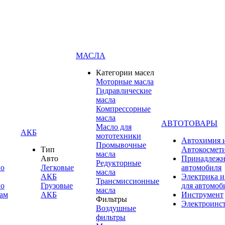
МАСЛА
Категории масел
Моторные масла
Гидравлические
масла
Компрессорные
масла
АВТОТОВАРЫ
Масло для
АКБ
мототехники
Автохимия 
Промывочные
Тип
Автокосмет
масла
Авто
Принадлежн
Редукторные
по
Легковые
автомобиля
масла
АКБ
Электрика и
Трансмиссионные
по
Грузовые
для автомоб
масла
ам
АКБ
Инструмент
Фильтры
Электроинс
Воздушные
фильтры