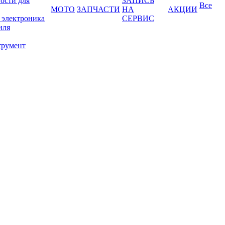
ости для
ЗАПИСЬ
Все
МОТО
ЗАПЧАСТИ
НА
АКЦИИ
 электроника
СЕРВИС
иля
трумент