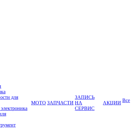
и
ика
ости для
ЗАПИСЬ
Все
МОТО
ЗАПЧАСТИ
НА
АКЦИИ
 электроника
СЕРВИС
иля
трумент