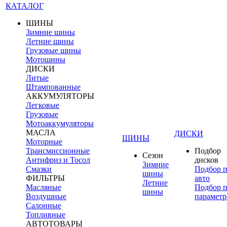
КАТАЛОГ
ШИНЫ
Зимние шины
Летние шины
Грузовые шины
Мотошины
ДИСКИ
Литые
Штампованные
АККУМУЛЯТОРЫ
Легковые
Грузовые
Мотоаккумуляторы
МАСЛА
ДИСКИ
ШИНЫ
Моторные
Трансмиссионные
Подбор
Сезон
Антифриз и Тосол
дисков
Зимние
Смазки
Подбор 
шины
ФИЛЬТРЫ
авто
Летние
Масляные
Подбор 
шины
Воздушные
параметр
Салонные
Топливные
АВТОТОВАРЫ