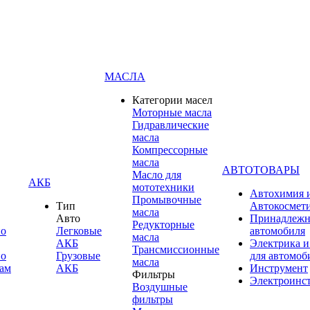
МАСЛА
Категории масел
Моторные масла
Гидравлические
масла
Компрессорные
масла
АВТОТОВАРЫ
Масло для
АКБ
мототехники
Автохимия 
Промывочные
Тип
Автокосмет
масла
Авто
Принадлежн
Редукторные
по
Легковые
автомобиля
масла
АКБ
Электрика и
Трансмиссионные
по
Грузовые
для автомоб
масла
ам
АКБ
Инструмент
Фильтры
Электроинс
Воздушные
фильтры