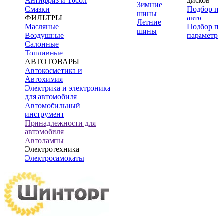
Антифриз и Тосол
дисков
Зимние
Смазки
Подбор 
шины
ФИЛЬТРЫ
авто
Летние
Масляные
Подбор 
шины
Воздушные
параметр
Салонные
Топливные
АВТОТОВАРЫ
Автокосметика и
Автохимия
Электрика и электроника
для автомобиля
Автомобильный
инструмент
Принадлежности для
автомобиля
Автолампы
Электротехника
Электросамокаты