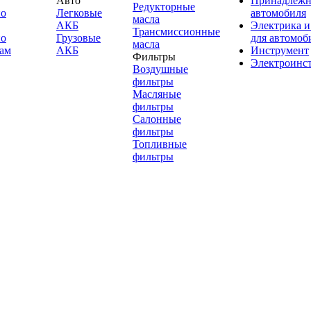
Авто
Принадлежн
Редукторные
по
Легковые
автомобиля
масла
АКБ
Электрика и
Трансмиссионные
по
Грузовые
для автомоб
масла
ам
АКБ
Инструмент
Фильтры
Электроинс
Воздушные
фильтры
Масляные
фильтры
Салонные
фильтры
Топливные
фильтры