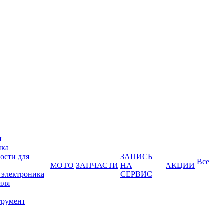
и
ика
ости для
ЗАПИСЬ
Все
МОТО
ЗАПЧАСТИ
НА
АКЦИИ
 электроника
СЕРВИС
иля
трумент