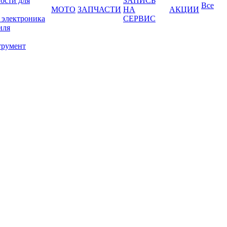
ости для
ЗАПИСЬ
Все
МОТО
ЗАПЧАСТИ
НА
АКЦИИ
 электроника
СЕРВИС
иля
трумент