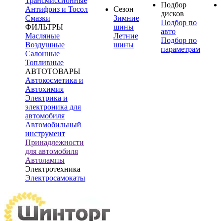
Трансмиссионные
Подбор
Антифриз и Тосол
Сезон
дисков
Смазки
Зимние
Подбор по
ФИЛЬТРЫ
шины
авто
Масляные
Летние
Подбор по
Воздушные
шины
параметрам
Салонные
Топливные
АВТОТОВАРЫ
Автокосметика и
Автохимия
Электрика и
электроника для
автомобиля
Автомобильный
инструмент
Принадлежности
для автомобиля
Автолампы
Электротехника
Электросамокаты