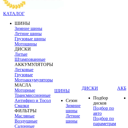
КАТАЛОГ
ШИНЫ
Зимние шины
Летние шины
Грузовые шины
Мотошины
ДИСКИ
Литые
Штампованные
АККУМУЛЯТОРЫ
Легковые
Грузовые
Мотоаккумуляторы
МАСЛА
ДИСКИ
АКБ
Моторные
ШИНЫ
Трансмиссионные
Подбор
Антифриз и Тосол
Сезон
дисков
Смазки
Зимние
Подбор по
ФИЛЬТРЫ
шины
авто
Масляные
Летние
Подбор по
Воздушные
шины
параметрам
Салонные