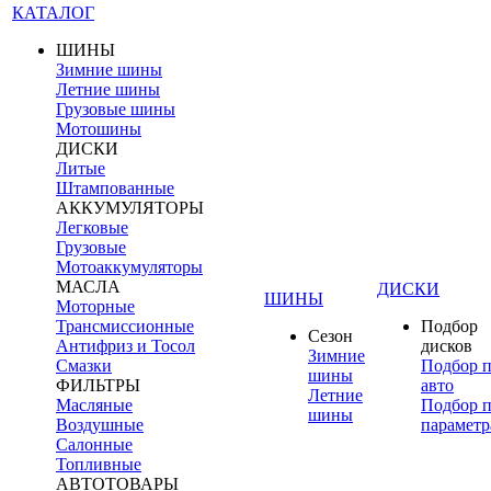
КАТАЛОГ
ШИНЫ
Зимние шины
Летние шины
Грузовые шины
Мотошины
ДИСКИ
Литые
Штампованные
АККУМУЛЯТОРЫ
Легковые
Грузовые
Мотоаккумуляторы
МАСЛА
ДИСКИ
ШИНЫ
Моторные
Трансмиссионные
Подбор
Сезон
Антифриз и Тосол
дисков
Зимние
Смазки
Подбор 
шины
ФИЛЬТРЫ
авто
Летние
Масляные
Подбор 
шины
Воздушные
параметр
Салонные
Топливные
АВТОТОВАРЫ