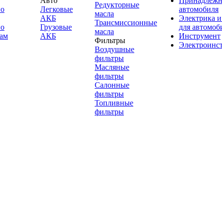
Авто
Принадлежн
Редукторные
по
Легковые
автомобиля
масла
АКБ
Электрика и
Трансмиссионные
по
Грузовые
для автомоб
масла
ам
АКБ
Инструмент
Фильтры
Электроинс
Воздушные
фильтры
Масляные
фильтры
Салонные
фильтры
Топливные
фильтры