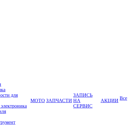
и
ика
ости для
ЗАПИСЬ
Все
МОТО
ЗАПЧАСТИ
НА
АКЦИИ
 электроника
СЕРВИС
иля
трумент