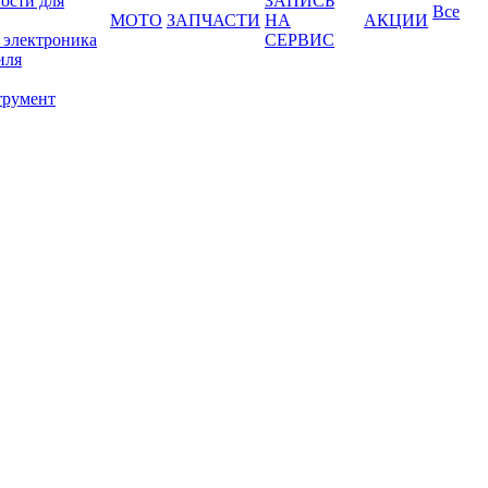
ости для
ЗАПИСЬ
Все
МОТО
ЗАПЧАСТИ
НА
АКЦИИ
 электроника
СЕРВИС
иля
трумент