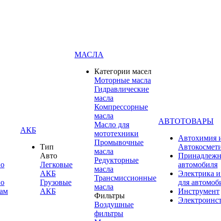
МАСЛА
Категории масел
Моторные масла
Гидравлические
масла
Компрессорные
масла
АВТОТОВАРЫ
Масло для
АКБ
мототехники
Автохимия 
Промывочные
Тип
Автокосмет
масла
Авто
Принадлежн
Редукторные
по
Легковые
автомобиля
масла
АКБ
Электрика и
Трансмиссионные
по
Грузовые
для автомоб
масла
ам
АКБ
Инструмент
Фильтры
Электроинс
Воздушные
фильтры