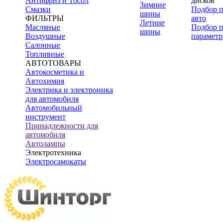
Антифриз и Тосол
дисков
Зимние
Смазки
Подбор 
шины
ФИЛЬТРЫ
авто
Летние
Масляные
Подбор 
шины
Воздушные
параметр
Салонные
Топливные
АВТОТОВАРЫ
Автокосметика и
Автохимия
Электрика и электроника
для автомобиля
Автомобильный
инструмент
Принадлежности для
автомобиля
Автолампы
Электротехника
Электросамокаты