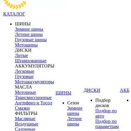
КАТАЛОГ
ШИНЫ
Зимние шины
Летние шины
Грузовые шины
Мотошины
ДИСКИ
Литые
Штампованные
АККУМУЛЯТОРЫ
Легковые
Грузовые
Мотоаккумуляторы
МАСЛА
ДИСКИ
АКБ
Моторные
ШИНЫ
Трансмиссионные
Подбор
Антифриз и Тосол
Сезон
дисков
Смазки
Зимние
Подбор по
ФИЛЬТРЫ
шины
авто
Масляные
Летние
Подбор по
Воздушные
шины
параметрам
Салонные