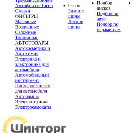
Трансмиссионные
Подбор
Антифриз и Тосол
Сезон
дисков
Смазки
Зимние
Подбор по
ФИЛЬТРЫ
шины
авто
Масляные
Летние
Подбор по
Воздушные
шины
параметрам
Салонные
Топливные
АВТОТОВАРЫ
Автокосметика и
Автохимия
Электрика и
электроника для
автомобиля
Автомобильный
инструмент
Принадлежности
для автомобиля
Автолампы
Электротехника
Электросамокаты