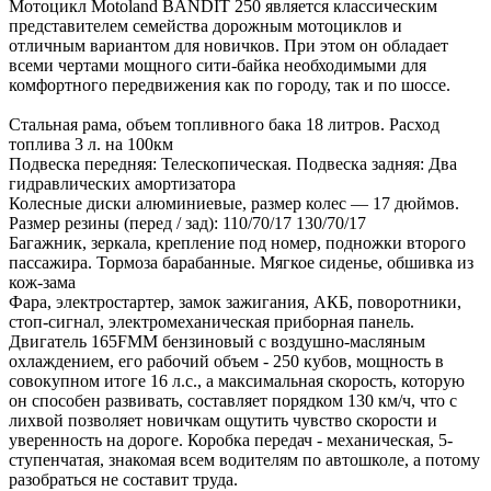
Мотоцикл Motoland BANDIT 250 является классическим
представителем семейства дорожным мотоциклов и
отличным вариантом для новичков. При этом он обладает
всеми чертами мощного сити-байка необходимыми для
комфортного передвижения как по городу, так и по шоссе.
Стальная рама, объем топливного бака 18 литров. Расход
топлива 3 л. на 100км
Подвеска передняя: Телескопическая. Подвеска задняя: Два
гидравлических амортизатора
Колесные диски алюминиевые, размер колес — 17 дюймов.
Размер резины (перед / зад): 110/70/17 130/70/17
Багажник, зеркала, крепление под номер, подножки второго
пассажира. Тормоза барабанные. Мягкое сиденье, обшивка из
кож-зама
Фара, электростартер, замок зажигания, АКБ, поворотники,
стоп-сигнал, электромеханическая приборная панель.
Двигатель 165FMM бензиновый с воздушно-масляным
охлаждением, его рабочий объем - 250 кубов, мощность в
совокупном итоге 16 л.с., а максимальная скорость, которую
он способен развивать, составляет порядком 130 км/ч, что с
лихвой позволяет новичкам ощутить чувство скорости и
уверенность на дороге. Коробка передач - механическая, 5-
ступенчатая, знакомая всем водителям по автошколе, а потому
разобраться не составит труда.