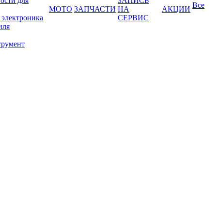
ости для
ЗАПИСЬ
Все
МОТО
ЗАПЧАСТИ
НА
АКЦИИ
 электроника
СЕРВИС
иля
трумент