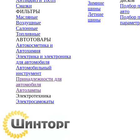
Антифриз и Тосол
дисков
Зимние
Смазки
Подбор 
шины
ФИЛЬТРЫ
авто
Летние
Масляные
Подбор 
шины
Воздушные
параметр
Салонные
Топливные
АВТОТОВАРЫ
Автокосметика и
Автохимия
Электрика и электроника
для автомобиля
Автомобильный
инструмент
Принадлежности для
автомобиля
Автолампы
Электротехника
Электросамокаты