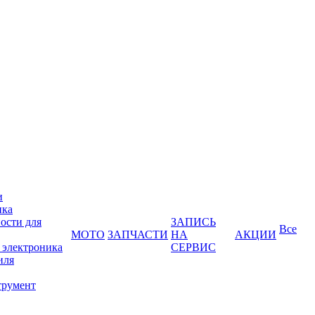
и
ика
ости для
ЗАПИСЬ
Все
МОТО
ЗАПЧАСТИ
НА
АКЦИИ
 электроника
СЕРВИС
иля
трумент