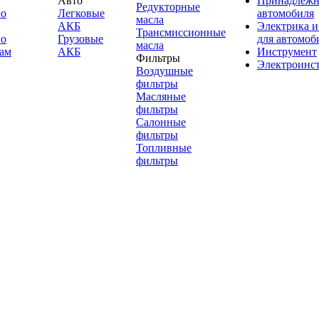
Авто
Принадлежн
Редукторные
по
Легковые
автомобиля
масла
АКБ
Электрика и
Трансмиссионные
по
Грузовые
для автомоб
масла
ам
АКБ
Инструмент
Фильтры
Электроинс
Воздушные
фильтры
Масляные
фильтры
Салонные
фильтры
Топливные
фильтры