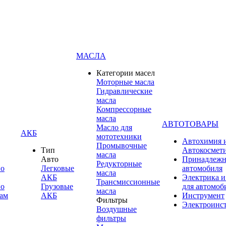
МАСЛА
Категории масел
Моторные масла
Гидравлические
масла
Компрессорные
масла
АВТОТОВАРЫ
Масло для
АКБ
мототехники
Автохимия 
Промывочные
Тип
Автокосмет
масла
Авто
Принадлежн
Редукторные
по
Легковые
автомобиля
масла
АКБ
Электрика и
Трансмиссионные
по
Грузовые
для автомоб
масла
ам
АКБ
Инструмент
Фильтры
Электроинс
Воздушные
фильтры