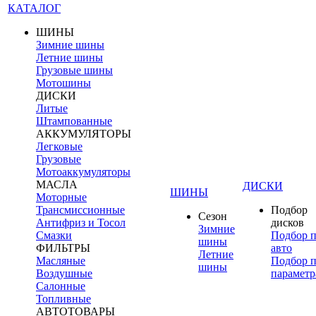
КАТАЛОГ
ШИНЫ
Зимние шины
Летние шины
Грузовые шины
Мотошины
ДИСКИ
Литые
Штампованные
АККУМУЛЯТОРЫ
Легковые
Грузовые
Мотоаккумуляторы
МАСЛА
ДИСКИ
ШИНЫ
Моторные
Трансмиссионные
Подбор
Сезон
Антифриз и Тосол
дисков
Зимние
Смазки
Подбор 
шины
ФИЛЬТРЫ
авто
Летние
Масляные
Подбор 
шины
Воздушные
параметр
Салонные
Топливные
АВТОТОВАРЫ