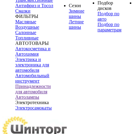
Трансмиссионные
Подбор
Антифриз и Тосол
Сезон
дисков
Смазки
Зимние
Подбор по
ФИЛЬТРЫ
шины
авто
Масляные
Летние
Подбор по
Воздушные
шины
параметрам
Салонные
Топливные
АВТОТОВАРЫ
Автокосметика и
Автохимия
Электрика и
электроника для
автомобиля
Автомобильный
инструмент
Принадлежности
для автомобиля
Автолампы
Электротехника
Электросамокаты