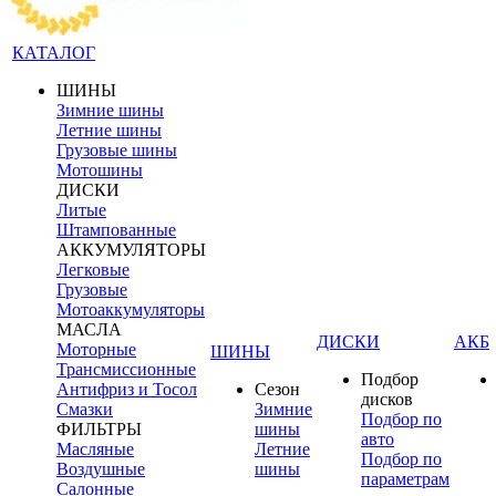
КАТАЛОГ
ШИНЫ
Зимние шины
Летние шины
Грузовые шины
Мотошины
ДИСКИ
Литые
Штампованные
АККУМУЛЯТОРЫ
Легковые
Грузовые
Мотоаккумуляторы
МАСЛА
ДИСКИ
АКБ
Моторные
ШИНЫ
Трансмиссионные
Подбор
Антифриз и Тосол
Сезон
дисков
Смазки
Зимние
Подбор по
ФИЛЬТРЫ
шины
авто
Масляные
Летние
Подбор по
Воздушные
шины
параметрам
Салонные