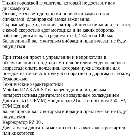
Тихий городской глушитель, который не доставит вам
дискомфорта.
Оснащается светодиодными поворотниками и стоп
сигналами, блокировкой замка зажигания.
Скромный расход топлива, который почти не зависит от того,
с какой скоростью едет мотоцикл и на каких оборотах
работает двигатель, в среднем это 3,2-3,5 л на 100 км.
Балансирный вал с которым вибрации практически не будут
ощущаться
При этом он прост в управлении и неприхотлив в
обслуживании и подходит мотолюбителям Эндуро любого
возраста,и опыта вождения, которым нужна техника для
поездок из точки А в точку Б и обратно по дорогам и легкому
бездорожью
Технические характеристики
Motoland DAKAR ST оснащен одноцилиндровым
четырехтактным двигателем с воздушным охлаждением.
Двигатель (172FMM) мощностью 21л. с. и объемом 250 см³,
ГРМ Цепной
Балансирный вал с которым вибрации практически не будут
ощущаться
Карбюратор PZ 30 .
Для запуска двигателя можно использовать электростартер
или кикстартер.