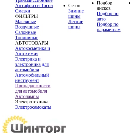
Трансмиссионные
Подбор
Антифриз и Тосол
Сезон
дисков
Смазки
Зимние
Подбор по
ФИЛЬТРЫ
шины
авто
Масляные
Летние
Подбор по
Воздушные
шины
параметрам
Салонные
Топливные
АВТОТОВАРЫ
Автокосметика и
Автохимия
Электрика и
электроника для
автомобиля
Автомобильный
инструмент
Принадлежности
для автомобиля
Автолампы
Электротехника
Электросамокаты