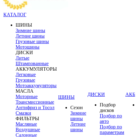
КАТАЛОГ
ШИНЫ
Зимние шины
Летние шины
Грузовые шины
Мотошины
ДИСКИ
Литые
Штампованные
АККУМУЛЯТОРЫ
Легковые
Грузовые
Мотоаккумуляторы
МАСЛА
ДИСКИ
АКБ
Моторные
ШИНЫ
Трансмиссионные
Подбор
Антифриз и Тосол
Сезон
дисков
Смазки
Зимние
Подбор по
ФИЛЬТРЫ
шины
авто
Масляные
Летние
Подбор по
Воздушные
шины
параметрам
Салонные