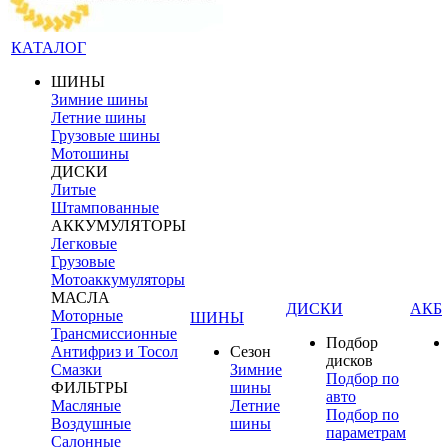
КАТАЛОГ
ШИНЫ
Зимние шины
Летние шины
Грузовые шины
Мотошины
ДИСКИ
Литые
Штампованные
АККУМУЛЯТОРЫ
Легковые
Грузовые
Мотоаккумуляторы
МАСЛА
ДИСКИ
АКБ
Моторные
ШИНЫ
Трансмиссионные
Подбор
Антифриз и Тосол
Сезон
дисков
Смазки
Зимние
Подбор по
ФИЛЬТРЫ
шины
авто
Масляные
Летние
Подбор по
Воздушные
шины
параметрам
Салонные