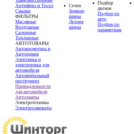
Трансмиссионные
Подбор
Антифриз и Тосол
Сезон
дисков
Смазки
Зимние
Подбор по
ФИЛЬТРЫ
шины
авто
Масляные
Летние
Подбор по
Воздушные
шины
параметрам
Салонные
Топливные
АВТОТОВАРЫ
Автокосметика и
Автохимия
Электрика и
электроника для
автомобиля
Автомобильный
инструмент
Принадлежности
для автомобиля
Автолампы
Электротехника
Электросамокаты