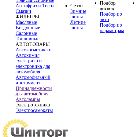
Трансмиссионные
Подбор
Антифриз и Тосол
Сезон
дисков
Смазки
Зимние
Подбор по
ФИЛЬТРЫ
шины
авто
Масляные
Летние
Подбор по
Воздушные
шины
параметрам
Салонные
Топливные
АВТОТОВАРЫ
Автокосметика и
Автохимия
Электрика и
электроника для
автомобиля
Автомобильный
инструмент
Принадлежности
для автомобиля
Автолампы
Электротехника
Электросамокаты