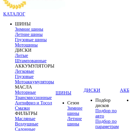
КАТАЛОГ
ШИНЫ
Зимние шины
Летние шины
Грузовые шины
Мотошины
ДИСКИ
Литые
Штампованные
АККУМУЛЯТОРЫ
Легковые
Грузовые
Мотоаккумуляторы
МАСЛА
ДИСКИ
АКБ
Моторные
ШИНЫ
Трансмиссионные
Подбор
Антифриз и Тосол
Сезон
дисков
Смазки
Зимние
Подбор по
ФИЛЬТРЫ
шины
авто
Масляные
Летние
Подбор по
Воздушные
шины
параметрам
Салонные