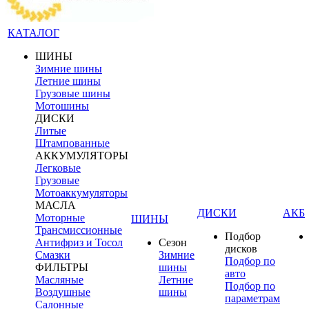
КАТАЛОГ
ШИНЫ
Зимние шины
Летние шины
Грузовые шины
Мотошины
ДИСКИ
Литые
Штампованные
АККУМУЛЯТОРЫ
Легковые
Грузовые
Мотоаккумуляторы
МАСЛА
ДИСКИ
АКБ
Моторные
ШИНЫ
Трансмиссионные
Подбор
Антифриз и Тосол
Сезон
дисков
Смазки
Зимние
Подбор по
ФИЛЬТРЫ
шины
авто
Масляные
Летние
Подбор по
Воздушные
шины
параметрам
Салонные