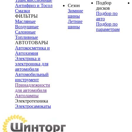
Трансмиссионные
Подбор
Антифриз и Тосол
Сезон
дисков
Смазки
Зимние
Подбор по
ФИЛЬТРЫ
шины
авто
Масляные
Летние
Подбор по
Воздушные
шины
параметрам
Салонные
Топливные
АВТОТОВАРЫ
Автокосметика и
Автохимия
Электрика и
электроника для
автомобиля
Автомобильный
инструмент
Принадлежности
для автомобиля
Автолампы
Электротехника
Электросамокаты