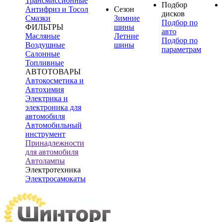
Трансмиссионные
Подбор
Антифриз и Тосол
Сезон
дисков
Смазки
Зимние
Подбор по
ФИЛЬТРЫ
шины
авто
Масляные
Летние
Подбор по
Воздушные
шины
параметрам
Салонные
Топливные
АВТОТОВАРЫ
Автокосметика и
Автохимия
Электрика и
электроника для
автомобиля
Автомобильный
инструмент
Принадлежности
для автомобиля
Автолампы
Электротехника
Электросамокаты