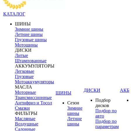
КАТАЛОГ
ШИНЫ
Зимние шины
Летние шины
Грузовые шины
Мотошины
ДИСКИ
Литые
Штампованные
АККУМУЛЯТОРЫ
Легковые
Грузовые
Мотоаккумуляторы
МАСЛА
ДИСКИ
АКБ
Моторные
ШИНЫ
Трансмиссионные
Подбор
Антифриз и Тосол
Сезон
дисков
Смазки
Зимние
Подбор по
ФИЛЬТРЫ
шины
авто
Масляные
Летние
Подбор по
Воздушные
шины
параметрам
Салонные