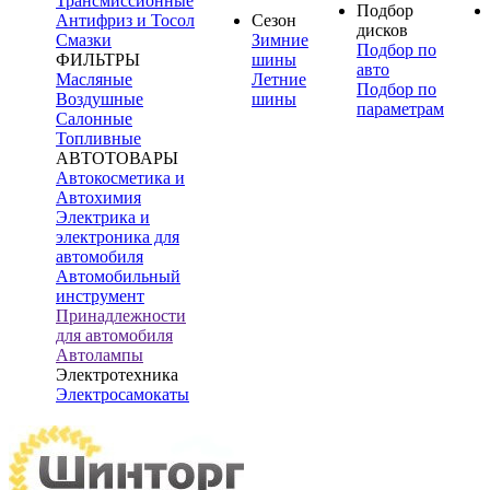
Трансмиссионные
Подбор
Антифриз и Тосол
Сезон
дисков
Смазки
Зимние
Подбор по
ФИЛЬТРЫ
шины
авто
Масляные
Летние
Подбор по
Воздушные
шины
параметрам
Салонные
Топливные
АВТОТОВАРЫ
Автокосметика и
Автохимия
Электрика и
электроника для
автомобиля
Автомобильный
инструмент
Принадлежности
для автомобиля
Автолампы
Электротехника
Электросамокаты