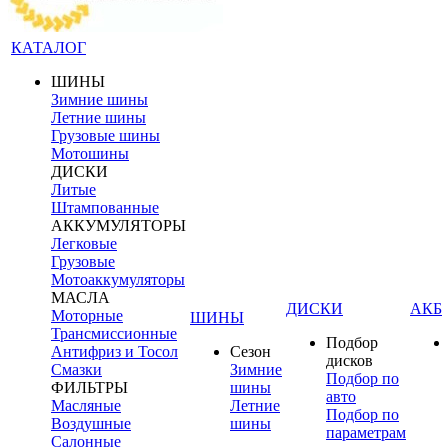
КАТАЛОГ
ШИНЫ
Зимние шины
Летние шины
Грузовые шины
Мотошины
ДИСКИ
Литые
Штампованные
АККУМУЛЯТОРЫ
Легковые
Грузовые
Мотоаккумуляторы
МАСЛА
ДИСКИ
АКБ
Моторные
ШИНЫ
Трансмиссионные
Подбор
Антифриз и Тосол
Сезон
дисков
Смазки
Зимние
Подбор по
ФИЛЬТРЫ
шины
авто
Масляные
Летние
Подбор по
Воздушные
шины
параметрам
Салонные