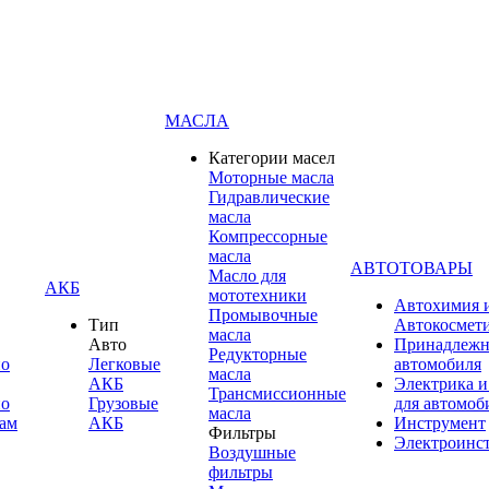
МАСЛА
Категории масел
Моторные масла
Гидравлические
масла
Компрессорные
масла
АВТОТОВАРЫ
Масло для
АКБ
мототехники
Автохимия 
Промывочные
Тип
Автокосмет
масла
Авто
Принадлежн
Редукторные
по
Легковые
автомобиля
масла
АКБ
Электрика и
Трансмиссионные
по
Грузовые
для автомоб
масла
ам
АКБ
Инструмент
Фильтры
Электроинс
Воздушные
фильтры