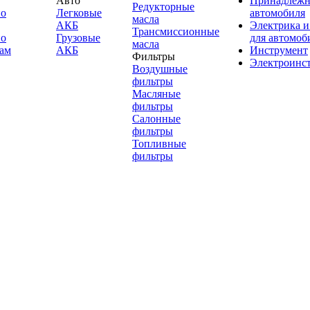
Авто
Принадлежн
Редукторные
по
Легковые
автомобиля
масла
АКБ
Электрика и
Трансмиссионные
по
Грузовые
для автомоб
масла
ам
АКБ
Инструмент
Фильтры
Электроинс
Воздушные
фильтры
Масляные
фильтры
Салонные
фильтры
Топливные
фильтры