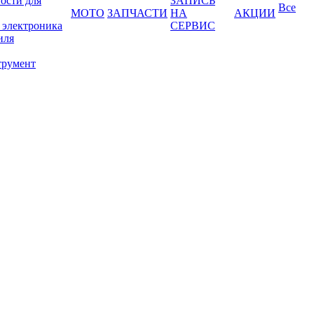
ости для
ЗАПИСЬ
Все
МОТО
ЗАПЧАСТИ
НА
АКЦИИ
 электроника
СЕРВИС
иля
трумент