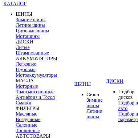
КАТАЛОГ
ШИНЫ
Зимние шины
Летние шины
Грузовые шины
Мотошины
ДИСКИ
Литые
Штампованные
АККУМУЛЯТОРЫ
Легковые
Грузовые
Мотоаккумуляторы
МАСЛА
ДИСКИ
ШИНЫ
Моторные
Трансмиссионные
Подбор
Сезон
Антифриз и Тосол
дисков
Зимние
Смазки
Подбор 
шины
ФИЛЬТРЫ
авто
Летние
Масляные
Подбор 
шины
Воздушные
параметр
Салонные
Топливные
АВТОТОВАРЫ