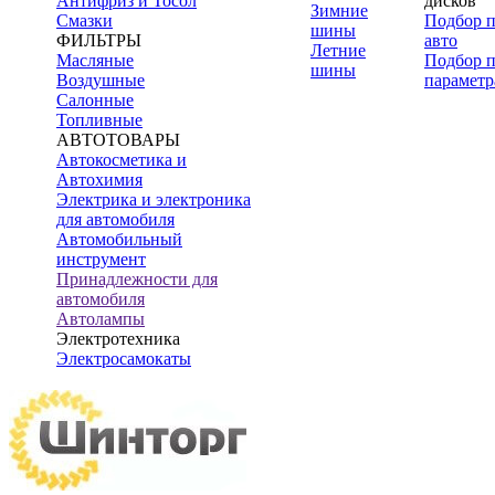
Антифриз и Тосол
дисков
Зимние
Смазки
Подбор 
шины
ФИЛЬТРЫ
авто
Летние
Масляные
Подбор 
шины
Воздушные
параметр
Салонные
Топливные
АВТОТОВАРЫ
Автокосметика и
Автохимия
Электрика и электроника
для автомобиля
Автомобильный
инструмент
Принадлежности для
автомобиля
Автолампы
Электротехника
Электросамокаты