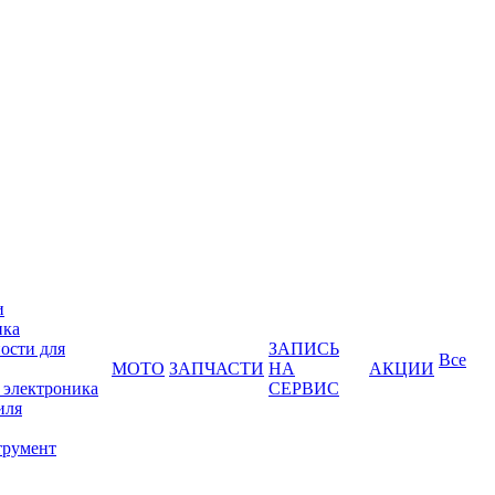
и
ика
ости для
ЗАПИСЬ
Все
МОТО
ЗАПЧАСТИ
НА
АКЦИИ
 электроника
СЕРВИС
иля
трумент