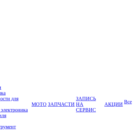
и
ика
ости для
ЗАПИСЬ
Все
МОТО
ЗАПЧАСТИ
НА
АКЦИИ
 электроника
СЕРВИС
иля
трумент