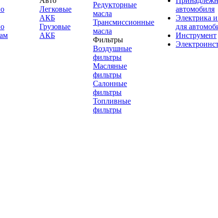
Авто
Принадлежн
Редукторные
по
Легковые
автомобиля
масла
АКБ
Электрика и
Трансмиссионные
по
Грузовые
для автомоб
масла
ам
АКБ
Инструмент
Фильтры
Электроинс
Воздушные
фильтры
Масляные
фильтры
Салонные
фильтры
Топливные
фильтры