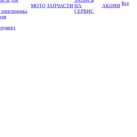
ости для
ЗАПИСЬ
Все
МОТО
ЗАПЧАСТИ
НА
АКЦИИ
 электроника
СЕРВИС
иля
трумент