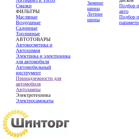
Антифриз и Тосол
дисков
Зимние
Смазки
Подбор 
шины
ФИЛЬТРЫ
авто
Летние
Масляные
Подбор 
шины
Воздушные
параметр
Салонные
Топливные
АВТОТОВАРЫ
Автокосметика и
Автохимия
Электрика и электроника
для автомобиля
Автомобильный
инструмент
Принадлежности для
автомобиля
Автолампы
Электротехника
Электросамокаты