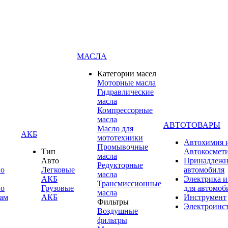
МАСЛА
Категории масел
Моторные масла
Гидравлические
масла
Компрессорные
масла
АВТОТОВАРЫ
Масло для
АКБ
мототехники
Автохимия 
Промывочные
Тип
Автокосмет
масла
Авто
Принадлежн
Редукторные
по
Легковые
автомобиля
масла
АКБ
Электрика и
Трансмиссионные
по
Грузовые
для автомоб
масла
ам
АКБ
Инструмент
Фильтры
Электроинс
Воздушные
фильтры