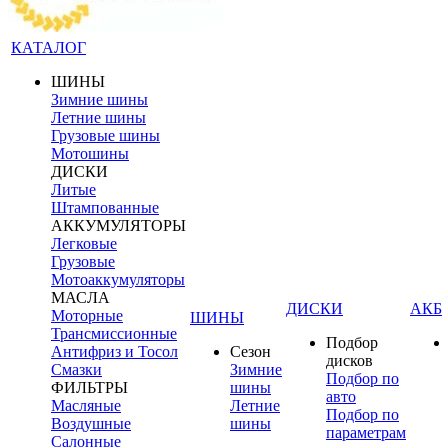
КАТАЛОГ
ШИНЫ
Зимние шины
Летние шины
Грузовые шины
Мотошины
ДИСКИ
Литые
Штампованные
АККУМУЛЯТОРЫ
Легковые
Грузовые
Мотоаккумуляторы
МАСЛА
ДИСКИ
АКБ
Моторные
ШИНЫ
Трансмиссионные
Подбор
Антифриз и Тосол
Сезон
дисков
Смазки
Зимние
Подбор по
ФИЛЬТРЫ
шины
авто
Масляные
Летние
Подбор по
Воздушные
шины
параметрам
Салонные