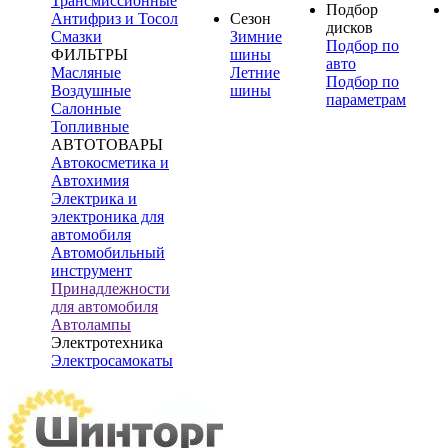
Трансмиссионные
Подбор
Антифриз и Тосол
Сезон
дисков
Смазки
Зимние
Подбор по
ФИЛЬТРЫ
шины
авто
Масляные
Летние
Подбор по
Воздушные
шины
параметрам
Салонные
Топливные
АВТОТОВАРЫ
Автокосметика и
Автохимия
Электрика и
электроника для
автомобиля
Автомобильный
инструмент
Принадлежности
для автомобиля
Автолампы
Электротехника
Электросамокаты