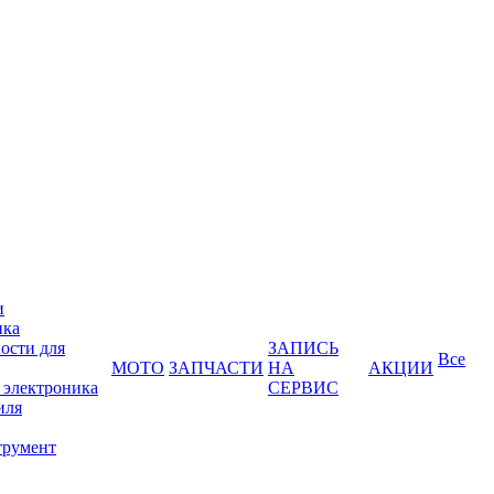
и
ика
ости для
ЗАПИСЬ
Все
МОТО
ЗАПЧАСТИ
НА
АКЦИИ
 электроника
СЕРВИС
иля
трумент