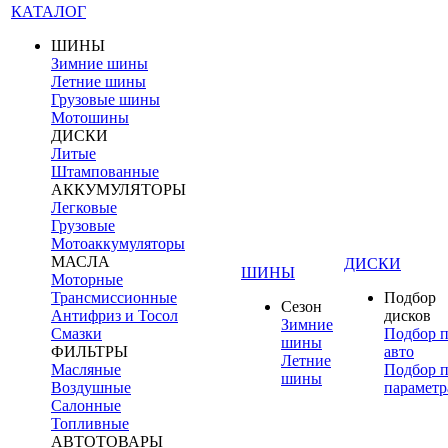
КАТАЛОГ
ШИНЫ
Зимние шины
Летние шины
Грузовые шины
Мотошины
ДИСКИ
Литые
Штампованные
АККУМУЛЯТОРЫ
Легковые
Грузовые
Мотоаккумуляторы
МАСЛА
ДИСКИ
ШИНЫ
Моторные
Трансмиссионные
Подбор
Сезон
Антифриз и Тосол
дисков
Зимние
Смазки
Подбор 
шины
ФИЛЬТРЫ
авто
Летние
Масляные
Подбор 
шины
Воздушные
параметр
Салонные
Топливные
АВТОТОВАРЫ