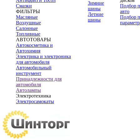
Антифриз и Тосол
дисков
Зимние
Смазки
Подбор 
шины
ФИЛЬТРЫ
авто
Летние
Масляные
Подбор 
шины
Воздушные
параметр
Салонные
Топливные
АВТОТОВАРЫ
Автокосметика и
Автохимия
Электрика и электроника
для автомобиля
Автомобильный
инструмент
Принадлежности для
автомобиля
Автолампы
Электротехника
Электросамокаты