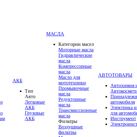
МАСЛА
Категории масел
Моторные масла
Гидравлические
масла
Компрессорные
масла
АВТОТОВАРЫ
Масло для
АКБ
мототехники
Автохимия 
Промывочные
Тип
Автокосмет
масла
Авто
Принадлежн
Редукторные
по
Легковые
автомобиля
масла
АКБ
Электрика и
Трансмиссионные
по
Грузовые
для автомоб
масла
ам
АКБ
Инструмент
Фильтры
Электроинс
Воздушные
фильтры