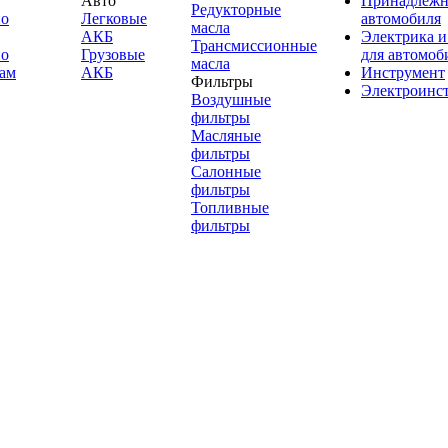
Авто
Принадлежн
Редукторные
по
Легковые
автомобиля
масла
АКБ
Электрика и
Трансмиссионные
по
Грузовые
для автомоб
масла
ам
АКБ
Инструмент
Фильтры
Электроинс
Воздушные
фильтры
Масляные
фильтры
Салонные
фильтры
Топливные
фильтры