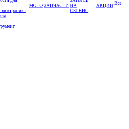
ости для
ЗАПИСЬ
Все
МОТО
ЗАПЧАСТИ
НА
АКЦИИ
 электроника
СЕРВИС
иля
трумент