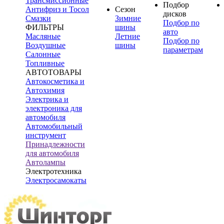
Трансмиссионные
Подбор
Антифриз и Тосол
Сезон
дисков
Смазки
Зимние
Подбор по
ФИЛЬТРЫ
шины
авто
Масляные
Летние
Подбор по
Воздушные
шины
параметрам
Салонные
Топливные
АВТОТОВАРЫ
Автокосметика и
Автохимия
Электрика и
электроника для
автомобиля
Автомобильный
инструмент
Принадлежности
для автомобиля
Автолампы
Электротехника
Электросамокаты