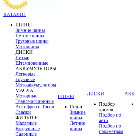
КАТАЛОГ
ШИНЫ
Зимние шины
Летние шины
Грузовые шины
Мотошины
ДИСКИ
Литые
Штампованные
АККУМУЛЯТОРЫ
Легковые
Грузовые
Мотоаккумуляторы
МАСЛА
ДИСКИ
АКБ
Моторные
ШИНЫ
Трансмиссионные
Подбор
Антифриз и Тосол
Сезон
дисков
Смазки
Зимние
Подбор по
ФИЛЬТРЫ
шины
авто
Масляные
Летние
Подбор по
Воздушные
шины
параметрам
Салонные