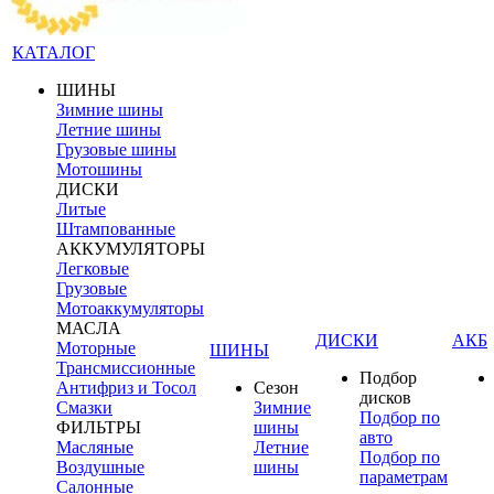
КАТАЛОГ
ШИНЫ
Зимние шины
Летние шины
Грузовые шины
Мотошины
ДИСКИ
Литые
Штампованные
АККУМУЛЯТОРЫ
Легковые
Грузовые
Мотоаккумуляторы
МАСЛА
ДИСКИ
АКБ
Моторные
ШИНЫ
Трансмиссионные
Подбор
Антифриз и Тосол
Сезон
дисков
Смазки
Зимние
Подбор по
ФИЛЬТРЫ
шины
авто
Масляные
Летние
Подбор по
Воздушные
шины
параметрам
Салонные