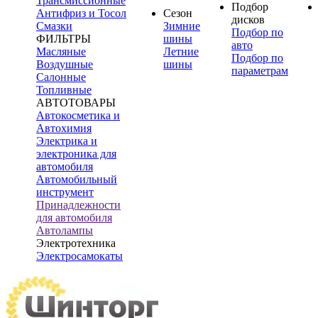
Трансмиссионные
Подбор
Антифриз и Тосол
Сезон
дисков
Смазки
Зимние
Подбор по
ФИЛЬТРЫ
шины
авто
Масляные
Летние
Подбор по
Воздушные
шины
параметрам
Салонные
Топливные
АВТОТОВАРЫ
Автокосметика и
Автохимия
Электрика и
электроника для
автомобиля
Автомобильный
инструмент
Принадлежности
для автомобиля
Автолампы
Электротехника
Электросамокаты