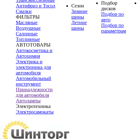
Трансмиссионные
Подбор
Антифриз и Тосол
Сезон
дисков
Смазки
Зимние
Подбор по
ФИЛЬТРЫ
шины
авто
Масляные
Летние
Подбор по
Воздушные
шины
параметрам
Салонные
Топливные
АВТОТОВАРЫ
Автокосметика и
Автохимия
Электрика и
электроника для
автомобиля
Автомобильный
инструмент
Принадлежности
для автомобиля
Автолампы
Электротехника
Электросамокаты