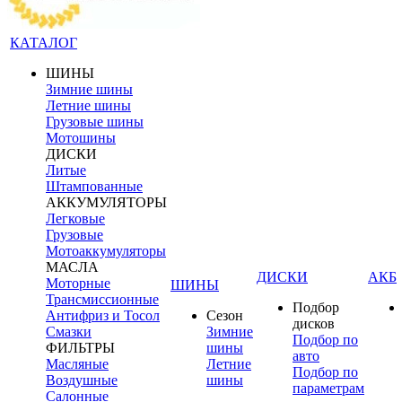
КАТАЛОГ
ШИНЫ
Зимние шины
Летние шины
Грузовые шины
Мотошины
ДИСКИ
Литые
Штампованные
АККУМУЛЯТОРЫ
Легковые
Грузовые
Мотоаккумуляторы
МАСЛА
ДИСКИ
АКБ
Моторные
ШИНЫ
Трансмиссионные
Подбор
Антифриз и Тосол
Сезон
дисков
Смазки
Зимние
Подбор по
ФИЛЬТРЫ
шины
авто
Масляные
Летние
Подбор по
Воздушные
шины
параметрам
Салонные