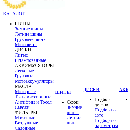
КАТАЛОГ
ШИНЫ
Зимние шины
Летние шины
Грузовые шины
Мотошины
ДИСКИ
Литые
Штампованные
АККУМУЛЯТОРЫ
Легковые
Грузовые
Мотоаккумуляторы
МАСЛА
ДИСКИ
АКБ
Моторные
ШИНЫ
Трансмиссионные
Подбор
Антифриз и Тосол
Сезон
дисков
Смазки
Зимние
Подбор по
ФИЛЬТРЫ
шины
авто
Масляные
Летние
Подбор по
Воздушные
шины
параметрам
Салонные