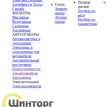
Трансмиссионные
Подбор
Антифриз и Тосол
Сезон
дисков
Смазки
Зимние
Подбор по
ФИЛЬТРЫ
шины
авто
Масляные
Летние
Подбор по
Воздушные
шины
параметрам
Салонные
Топливные
АВТОТОВАРЫ
Автокосметика и
Автохимия
Электрика и
электроника для
автомобиля
Автомобильный
инструмент
Принадлежности
для автомобиля
Автолампы
Электротехника
Электросамокаты