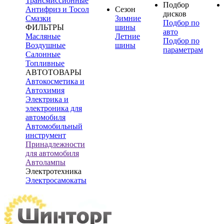
Трансмиссионные
Подбор
Антифриз и Тосол
Сезон
дисков
Смазки
Зимние
Подбор по
ФИЛЬТРЫ
шины
авто
Масляные
Летние
Подбор по
Воздушные
шины
параметрам
Салонные
Топливные
АВТОТОВАРЫ
Автокосметика и
Автохимия
Электрика и
электроника для
автомобиля
Автомобильный
инструмент
Принадлежности
для автомобиля
Автолампы
Электротехника
Электросамокаты