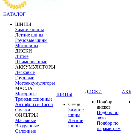
КАТАЛОГ
ШИНЫ
Зимние шины
Летние шины
Грузовые шины
Мотошины
ДИСКИ
Литые
Штампованные
АККУМУЛЯТОРЫ
Легковые
Грузовые
Мотоаккумуляторы
МАСЛА
ДИСКИ
АКБ
Моторные
ШИНЫ
Трансмиссионные
Подбор
Антифриз и Тосол
Сезон
дисков
Смазки
Зимние
Подбор по
ФИЛЬТРЫ
шины
авто
Масляные
Летние
Подбор по
Воздушные
шины
параметрам
Салонные