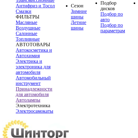
Трансмиссионные
Подбор
Антифриз и Тосол
Сезон
дисков
Смазки
Зимние
Подбор по
ФИЛЬТРЫ
шины
авто
Масляные
Летние
Подбор по
Воздушные
шины
параметрам
Салонные
Топливные
АВТОТОВАРЫ
Автокосметика и
Автохимия
Электрика и
электроника для
автомобиля
Автомобильный
инструмент
Принадлежности
для автомобиля
Автолампы
Электротехника
Электросамокаты