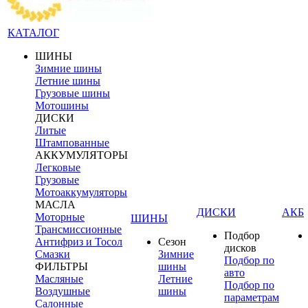
КАТАЛОГ
ШИНЫ
Зимние шины
Летние шины
Грузовые шины
Мотошины
ДИСКИ
Литые
Штампованные
АККУМУЛЯТОРЫ
Легковые
Грузовые
Мотоаккумуляторы
МАСЛА
ДИСКИ
АКБ
Моторные
ШИНЫ
Трансмиссионные
Подбор
Антифриз и Тосол
Сезон
дисков
Смазки
Зимние
Подбор по
ФИЛЬТРЫ
шины
авто
Масляные
Летние
Подбор по
Воздушные
шины
параметрам
Салонные