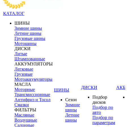
КАТАЛОГ
ШИНЫ
Зимние шины
Летние шины
Грузовые шины
Мотошины
ДИСКИ
Литые
Штампованные
АККУМУЛЯТОРЫ
Легковые
Грузовые
Мотоаккумуляторы
МАСЛА
ДИСКИ
АКБ
Моторные
ШИНЫ
Трансмиссионные
Подбор
Антифриз и Тосол
Сезон
дисков
Смазки
Зимние
Подбор по
ФИЛЬТРЫ
шины
авто
Масляные
Летние
Подбор по
Воздушные
шины
параметрам
Салонные