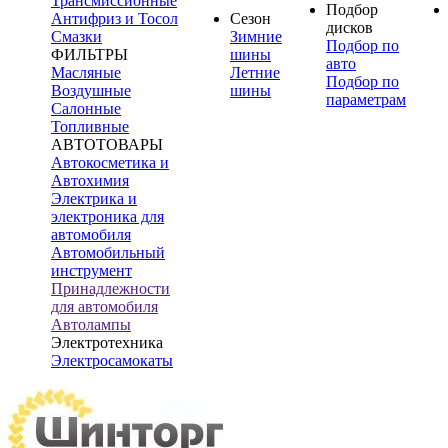
Трансмиссионные
Подбор
Антифриз и Тосол
Сезон
дисков
Смазки
Зимние
Подбор по
ФИЛЬТРЫ
шины
авто
Масляные
Летние
Подбор по
Воздушные
шины
параметрам
Салонные
Топливные
АВТОТОВАРЫ
Автокосметика и
Автохимия
Электрика и
электроника для
автомобиля
Автомобильный
инструмент
Принадлежности
для автомобиля
Автолампы
Электротехника
Электросамокаты