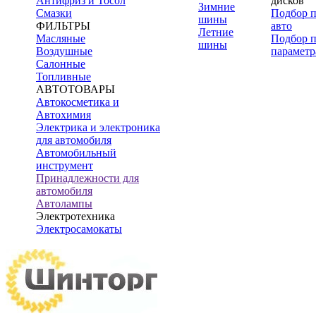
Антифриз и Тосол
дисков
Зимние
Смазки
Подбор 
шины
ФИЛЬТРЫ
авто
Летние
Масляные
Подбор 
шины
Воздушные
параметр
Салонные
Топливные
АВТОТОВАРЫ
Автокосметика и
Автохимия
Электрика и электроника
для автомобиля
Автомобильный
инструмент
Принадлежности для
автомобиля
Автолампы
Электротехника
Электросамокаты