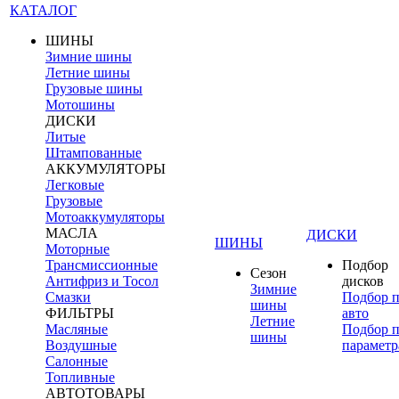
КАТАЛОГ
ШИНЫ
Зимние шины
Летние шины
Грузовые шины
Мотошины
ДИСКИ
Литые
Штампованные
АККУМУЛЯТОРЫ
Легковые
Грузовые
Мотоаккумуляторы
МАСЛА
ДИСКИ
ШИНЫ
Моторные
Трансмиссионные
Подбор
Сезон
Антифриз и Тосол
дисков
Зимние
Смазки
Подбор 
шины
ФИЛЬТРЫ
авто
Летние
Масляные
Подбор 
шины
Воздушные
параметр
Салонные
Топливные
АВТОТОВАРЫ