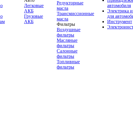
Авто
Принадлежн
Редукторные
по
Легковые
автомобиля
масла
АКБ
Электрика и
Трансмиссионные
по
Грузовые
для автомоб
масла
ам
АКБ
Инструмент
Фильтры
Электроинс
Воздушные
фильтры
Масляные
фильтры
Салонные
фильтры
Топливные
фильтры