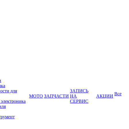
и
ика
ости для
ЗАПИСЬ
Все
МОТО
ЗАПЧАСТИ
НА
АКЦИИ
 электроника
СЕРВИС
иля
трумент