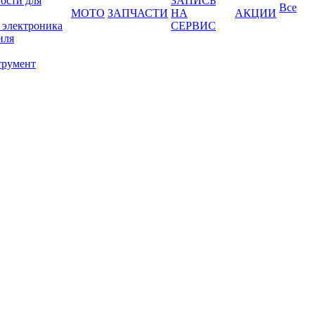
ости для
ЗАПИСЬ
Все
МОТО
ЗАПЧАСТИ
НА
АКЦИИ
 электроника
СЕРВИС
иля
трумент