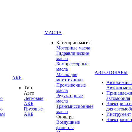
МАСЛА
Категории масел
Моторные масла
Гидравлические
масла
Компрессорные
масла
АВТОТОВАРЫ
Масло для
АКБ
мототехники
Автохимия 
Промывочные
Тип
Автокосмет
масла
Авто
Принадлежн
Редукторные
по
Легковые
автомобиля
масла
АКБ
Электрика и
Трансмиссионные
по
Грузовые
для автомоб
масла
ам
АКБ
Инструмент
Фильтры
Электроинс
Воздушные
фильтры