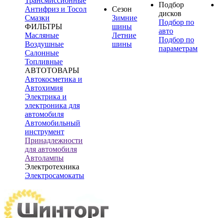
Трансмиссионные
Подбор
Антифриз и Тосол
Сезон
дисков
Смазки
Зимние
Подбор по
ФИЛЬТРЫ
шины
авто
Масляные
Летние
Подбор по
Воздушные
шины
параметрам
Салонные
Топливные
АВТОТОВАРЫ
Автокосметика и
Автохимия
Электрика и
электроника для
автомобиля
Автомобильный
инструмент
Принадлежности
для автомобиля
Автолампы
Электротехника
Электросамокаты