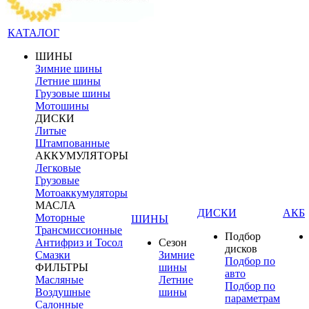
КАТАЛОГ
ШИНЫ
Зимние шины
Летние шины
Грузовые шины
Мотошины
ДИСКИ
Литые
Штампованные
АККУМУЛЯТОРЫ
Легковые
Грузовые
Мотоаккумуляторы
МАСЛА
ДИСКИ
АКБ
Моторные
ШИНЫ
Трансмиссионные
Подбор
Антифриз и Тосол
Сезон
дисков
Смазки
Зимние
Подбор по
ФИЛЬТРЫ
шины
авто
Масляные
Летние
Подбор по
Воздушные
шины
параметрам
Салонные