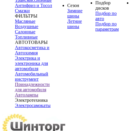
Трансмиссионные
Подбор
Антифриз и Тосол
Сезон
дисков
Смазки
Зимние
Подбор по
ФИЛЬТРЫ
шины
авто
Масляные
Летние
Подбор по
Воздушные
шины
параметрам
Салонные
Топливные
АВТОТОВАРЫ
Автокосметика и
Автохимия
Электрика и
электроника для
автомобиля
Автомобильный
инструмент
Принадлежности
для автомобиля
Автолампы
Электротехника
Электросамокаты