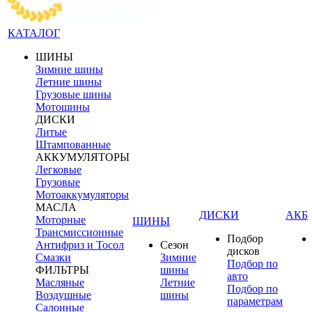
КАТАЛОГ
ШИНЫ
Зимние шины
Летние шины
Грузовые шины
Мотошины
ДИСКИ
Литые
Штампованные
АККУМУЛЯТОРЫ
Легковые
Грузовые
Мотоаккумуляторы
МАСЛА
ДИСКИ
АКБ
Моторные
ШИНЫ
Трансмиссионные
Подбор
Антифриз и Тосол
Сезон
дисков
Смазки
Зимние
Подбор по
ФИЛЬТРЫ
шины
авто
Масляные
Летние
Подбор по
Воздушные
шины
параметрам
Салонные