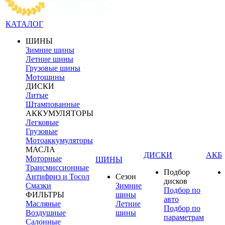
КАТАЛОГ
ШИНЫ
Зимние шины
Летние шины
Грузовые шины
Мотошины
ДИСКИ
Литые
Штампованные
АККУМУЛЯТОРЫ
Легковые
Грузовые
Мотоаккумуляторы
МАСЛА
ДИСКИ
АКБ
Моторные
ШИНЫ
Трансмиссионные
Подбор
Антифриз и Тосол
Сезон
дисков
Смазки
Зимние
Подбор по
ФИЛЬТРЫ
шины
авто
Масляные
Летние
Подбор по
Воздушные
шины
параметрам
Салонные