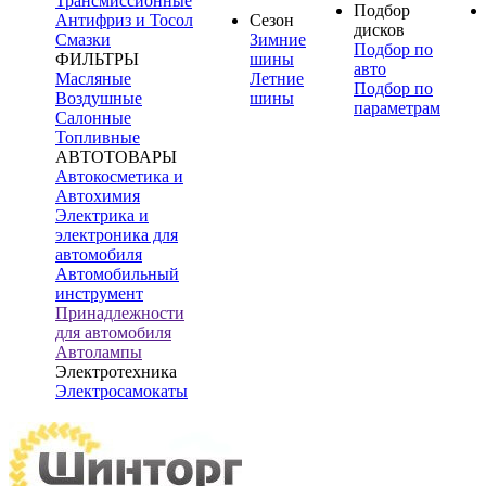
Трансмиссионные
Подбор
Антифриз и Тосол
Сезон
дисков
Смазки
Зимние
Подбор по
ФИЛЬТРЫ
шины
авто
Масляные
Летние
Подбор по
Воздушные
шины
параметрам
Салонные
Топливные
АВТОТОВАРЫ
Автокосметика и
Автохимия
Электрика и
электроника для
автомобиля
Автомобильный
инструмент
Принадлежности
для автомобиля
Автолампы
Электротехника
Электросамокаты