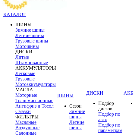
КАТАЛОГ
ШИНЫ
Зимние шины
Летние шины
Грузовые шины
Мотошины
ДИСКИ
Литые
Штампованные
АККУМУЛЯТОРЫ
Легковые
Грузовые
Мотоаккумуляторы
МАСЛА
ДИСКИ
АКБ
Моторные
ШИНЫ
Трансмиссионные
Подбор
Антифриз и Тосол
Сезон
дисков
Смазки
Зимние
Подбор по
ФИЛЬТРЫ
шины
авто
Масляные
Летние
Подбор по
Воздушные
шины
параметрам
Салонные