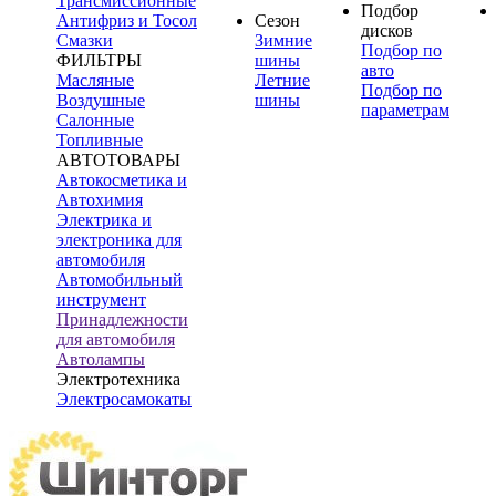
Трансмиссионные
Подбор
Антифриз и Тосол
Сезон
дисков
Смазки
Зимние
Подбор по
ФИЛЬТРЫ
шины
авто
Масляные
Летние
Подбор по
Воздушные
шины
параметрам
Салонные
Топливные
АВТОТОВАРЫ
Автокосметика и
Автохимия
Электрика и
электроника для
автомобиля
Автомобильный
инструмент
Принадлежности
для автомобиля
Автолампы
Электротехника
Электросамокаты