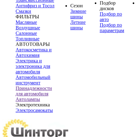
Трансмиссионные
Подбор
Антифриз и Тосол
Сезон
дисков
Смазки
Зимние
Подбор по
ФИЛЬТРЫ
шины
авто
Масляные
Летние
Подбор по
Воздушные
шины
параметрам
Салонные
Топливные
АВТОТОВАРЫ
Автокосметика и
Автохимия
Электрика и
электроника для
автомобиля
Автомобильный
инструмент
Принадлежности
для автомобиля
Автолампы
Электротехника
Электросамокаты