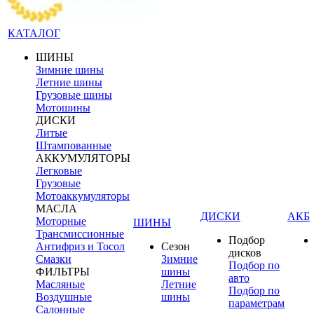
КАТАЛОГ
ШИНЫ
Зимние шины
Летние шины
Грузовые шины
Мотошины
ДИСКИ
Литые
Штампованные
АККУМУЛЯТОРЫ
Легковые
Грузовые
Мотоаккумуляторы
МАСЛА
ДИСКИ
АКБ
Моторные
ШИНЫ
Трансмиссионные
Подбор
Антифриз и Тосол
Сезон
дисков
Смазки
Зимние
Подбор по
ФИЛЬТРЫ
шины
авто
Масляные
Летние
Подбор по
Воздушные
шины
параметрам
Салонные