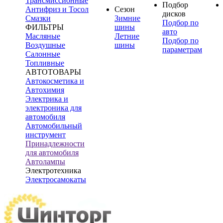
Трансмиссионные
Подбор
Антифриз и Тосол
Сезон
дисков
Смазки
Зимние
Подбор по
ФИЛЬТРЫ
шины
авто
Масляные
Летние
Подбор по
Воздушные
шины
параметрам
Салонные
Топливные
АВТОТОВАРЫ
Автокосметика и
Автохимия
Электрика и
электроника для
автомобиля
Автомобильный
инструмент
Принадлежности
для автомобиля
Автолампы
Электротехника
Электросамокаты