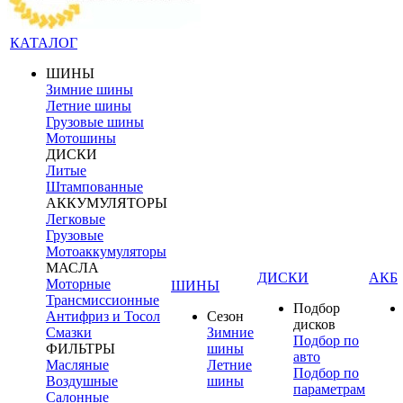
КАТАЛОГ
ШИНЫ
Зимние шины
Летние шины
Грузовые шины
Мотошины
ДИСКИ
Литые
Штампованные
АККУМУЛЯТОРЫ
Легковые
Грузовые
Мотоаккумуляторы
МАСЛА
ДИСКИ
АКБ
Моторные
ШИНЫ
Трансмиссионные
Подбор
Антифриз и Тосол
Сезон
дисков
Смазки
Зимние
Подбор по
ФИЛЬТРЫ
шины
авто
Масляные
Летние
Подбор по
Воздушные
шины
параметрам
Салонные