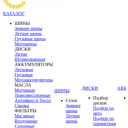
КАТАЛОГ
ШИНЫ
Зимние шины
Летние шины
Грузовые шины
Мотошины
ДИСКИ
Литые
Штампованные
АККУМУЛЯТОРЫ
Легковые
Грузовые
Мотоаккумуляторы
МАСЛА
ДИСКИ
АКБ
Моторные
ШИНЫ
Трансмиссионные
Подбор
Антифриз и Тосол
Сезон
дисков
Смазки
Зимние
Подбор по
ФИЛЬТРЫ
шины
авто
Масляные
Летние
Подбор по
Воздушные
шины
параметрам
Салонные