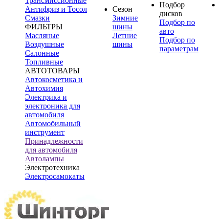
Трансмиссионные
Подбор
Антифриз и Тосол
Сезон
дисков
Смазки
Зимние
Подбор по
ФИЛЬТРЫ
шины
авто
Масляные
Летние
Подбор по
Воздушные
шины
параметрам
Салонные
Топливные
АВТОТОВАРЫ
Автокосметика и
Автохимия
Электрика и
электроника для
автомобиля
Автомобильный
инструмент
Принадлежности
для автомобиля
Автолампы
Электротехника
Электросамокаты