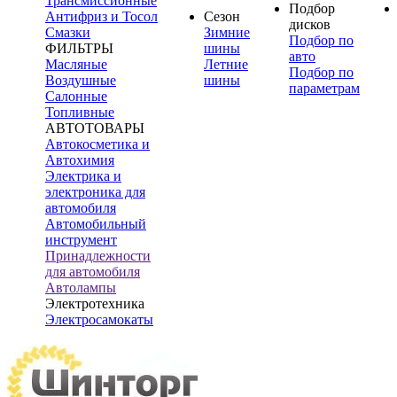
Трансмиссионные
Подбор
Антифриз и Тосол
Сезон
дисков
Смазки
Зимние
Подбор по
ФИЛЬТРЫ
шины
авто
Масляные
Летние
Подбор по
Воздушные
шины
параметрам
Салонные
Топливные
АВТОТОВАРЫ
Автокосметика и
Автохимия
Электрика и
электроника для
автомобиля
Автомобильный
инструмент
Принадлежности
для автомобиля
Автолампы
Электротехника
Электросамокаты