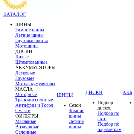
КАТАЛОГ
ШИНЫ
Зимние шины
Летние шины
Грузовые шины
Мотошины
ДИСКИ
Литые
Штампованные
АККУМУЛЯТОРЫ
Легковые
Грузовые
Мотоаккумуляторы
МАСЛА
ДИСКИ
АКБ
Моторные
ШИНЫ
Трансмиссионные
Подбор
Антифриз и Тосол
Сезон
дисков
Смазки
Зимние
Подбор по
ФИЛЬТРЫ
шины
авто
Масляные
Летние
Подбор по
Воздушные
шины
параметрам
Салонные