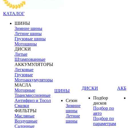
КАТАЛОГ
ШИНЫ
Зимние шины
Летние шины
Грузовые шины
Мотошины
ДИСКИ
Литые
Штампованные
АККУМУЛЯТОРЫ
Легковые
Грузовые
Мотоаккумуляторы
МАСЛА
ДИСКИ
АКБ
Моторные
ШИНЫ
Трансмиссионные
Подбор
Антифриз и Тосол
Сезон
дисков
Смазки
Зимние
Подбор по
ФИЛЬТРЫ
шины
авто
Масляные
Летние
Подбор по
Воздушные
шины
параметрам
Салонные