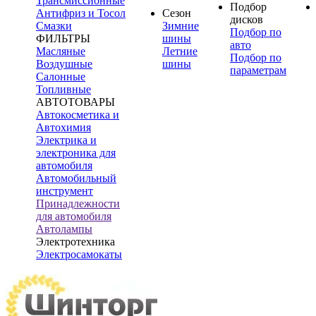
Трансмиссионные
Подбор
Антифриз и Тосол
Сезон
дисков
Смазки
Зимние
Подбор по
ФИЛЬТРЫ
шины
авто
Масляные
Летние
Подбор по
Воздушные
шины
параметрам
Салонные
Топливные
АВТОТОВАРЫ
Автокосметика и
Автохимия
Электрика и
электроника для
автомобиля
Автомобильный
инструмент
Принадлежности
для автомобиля
Автолампы
Электротехника
Электросамокаты