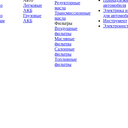
Авто
Принадлежн
Редукторные
по
Легковые
автомобиля
масла
АКБ
Электрика и
Трансмиссионные
по
Грузовые
для автомоб
масла
ам
АКБ
Инструмент
Фильтры
Электроинс
Воздушные
фильтры
Масляные
фильтры
Салонные
фильтры
Топливные
фильтры