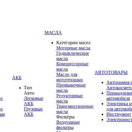
МАСЛА
Категории масел
Моторные масла
Гидравлические
масла
Компрессорные
масла
АВТОТОВАРЫ
Масло для
АКБ
мототехники
Автохимия 
Промывочные
Тип
Автокосмет
масла
Авто
Принадлежн
Редукторные
по
Легковые
автомобиля
масла
АКБ
Электрика и
Трансмиссионные
по
Грузовые
для автомоб
масла
ам
АКБ
Инструмент
Фильтры
Электроинс
Воздушные
фильтры