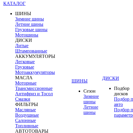
КАТАЛОГ
ШИНЫ
Зимние шины
Летние шины
Грузовые шины
Мотошины
ДИСКИ
Литые
Штампованные
АККУМУЛЯТОРЫ
Легковые
Грузовые
Мотоаккумуляторы
МАСЛА
ДИСКИ
ШИНЫ
Моторные
Трансмиссионные
Подбор
Сезон
Антифриз и Тосол
дисков
Зимние
Смазки
Подбор 
шины
ФИЛЬТРЫ
авто
Летние
Масляные
Подбор 
шины
Воздушные
параметр
Салонные
Топливные
АВТОТОВАРЫ