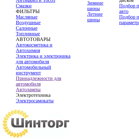
Антифриз и Тосол
дисков
Зимние
Смазки
Подбор 
шины
ФИЛЬТРЫ
авто
Летние
Масляные
Подбор 
шины
Воздушные
параметр
Салонные
Топливные
АВТОТОВАРЫ
Автокосметика и
Автохимия
Электрика и электроника
для автомобиля
Автомобильный
инструмент
Принадлежности для
автомобиля
Автолампы
Электротехника
Электросамокаты