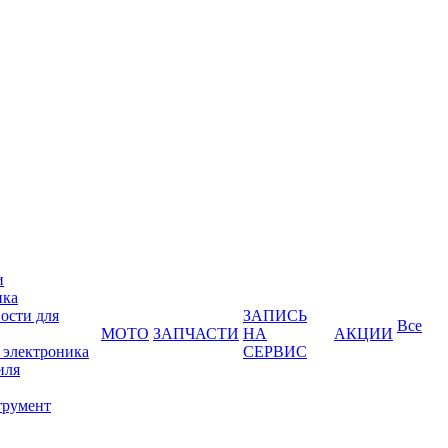
и
ика
ости для
ЗАПИСЬ
Все
МОТО
ЗАПЧАСТИ
НА
АКЦИИ
 электроника
СЕРВИС
иля
трумент