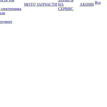
ости для
ЗАПИСЬ
Все
МОТО
ЗАПЧАСТИ
НА
АКЦИИ
 электроника
СЕРВИС
иля
трумент