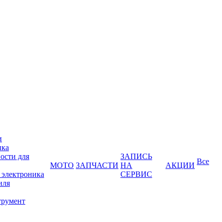
и
ика
ости для
ЗАПИСЬ
Все
МОТО
ЗАПЧАСТИ
НА
АКЦИИ
 электроника
СЕРВИС
иля
трумент