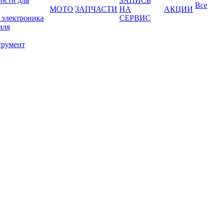
ости для
ЗАПИСЬ
Все
МОТО
ЗАПЧАСТИ
НА
АКЦИИ
 электроника
СЕРВИС
иля
трумент