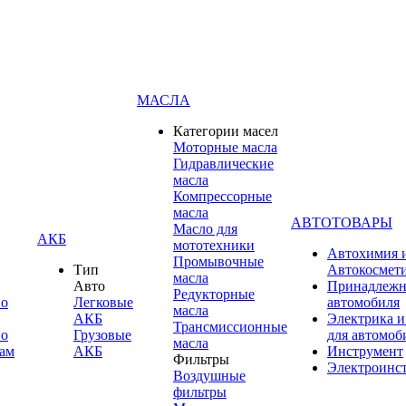
МАСЛА
Категории масел
Моторные масла
Гидравлические
масла
Компрессорные
масла
АВТОТОВАРЫ
Масло для
АКБ
мототехники
Автохимия 
Промывочные
Тип
Автокосмет
масла
Авто
Принадлежн
Редукторные
по
Легковые
автомобиля
масла
АКБ
Электрика и
Трансмиссионные
по
Грузовые
для автомоб
масла
ам
АКБ
Инструмент
Фильтры
Электроинс
Воздушные
фильтры