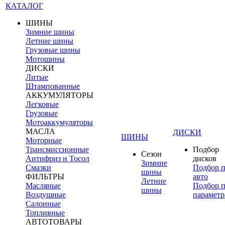
КАТАЛОГ
ШИНЫ
Зимние шины
Летние шины
Грузовые шины
Мотошины
ДИСКИ
Литые
Штампованные
АККУМУЛЯТОРЫ
Легковые
Грузовые
Мотоаккумуляторы
МАСЛА
ДИСКИ
ШИНЫ
Моторные
Трансмиссионные
Подбор
Сезон
Антифриз и Тосол
дисков
Зимние
Смазки
Подбор 
шины
ФИЛЬТРЫ
авто
Летние
Масляные
Подбор 
шины
Воздушные
параметр
Салонные
Топливные
АВТОТОВАРЫ