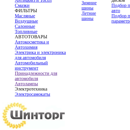
Антифриз и Тосол
дисков
Зимние
Смазки
Подбор 
шины
ФИЛЬТРЫ
авто
Летние
Масляные
Подбор 
шины
Воздушные
параметр
Салонные
Топливные
АВТОТОВАРЫ
Автокосметика и
Автохимия
Электрика и электроника
для автомобиля
Автомобильный
инструмент
Принадлежности для
автомобиля
Автолампы
Электротехника
Электросамокаты