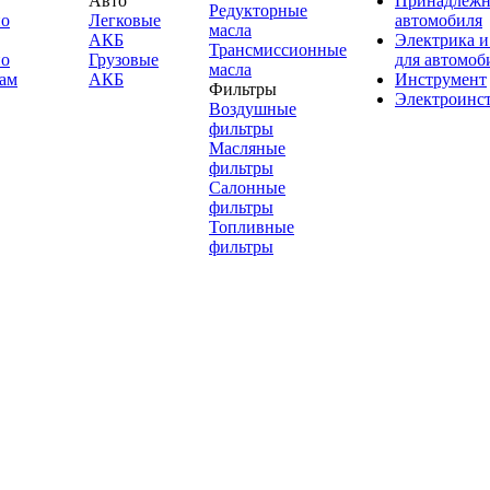
Авто
Принадлежн
Редукторные
по
Легковые
автомобиля
масла
АКБ
Электрика и
Трансмиссионные
по
Грузовые
для автомоб
масла
ам
АКБ
Инструмент
Фильтры
Электроинс
Воздушные
фильтры
Масляные
фильтры
Салонные
фильтры
Топливные
фильтры