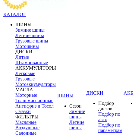
КАТАЛОГ
ШИНЫ
Зимние шины
Летние шины
Грузовые шины
Мотошины
ДИСКИ
Литые
Штампованные
АККУМУЛЯТОРЫ
Легковые
Грузовые
Мотоаккумуляторы
МАСЛА
ДИСКИ
АКБ
Моторные
ШИНЫ
Трансмиссионные
Подбор
Антифриз и Тосол
Сезон
дисков
Смазки
Зимние
Подбор по
ФИЛЬТРЫ
шины
авто
Масляные
Летние
Подбор по
Воздушные
шины
параметрам
Салонные