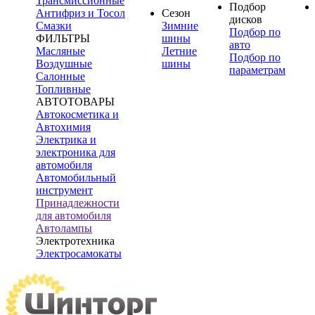
Трансмиссионные
Подбор
Антифриз и Тосол
Сезон
дисков
Смазки
Зимние
Подбор по
ФИЛЬТРЫ
шины
авто
Масляные
Летние
Подбор по
Воздушные
шины
параметрам
Салонные
Топливные
АВТОТОВАРЫ
Автокосметика и
Автохимия
Электрика и
электроника для
автомобиля
Автомобильный
инструмент
Принадлежности
для автомобиля
Автолампы
Электротехника
Электросамокаты