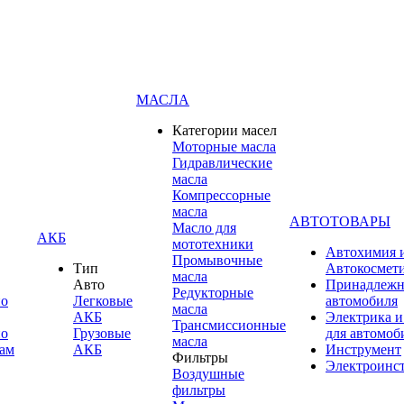
МАСЛА
Категории масел
Моторные масла
Гидравлические
масла
Компрессорные
масла
АВТОТОВАРЫ
Масло для
АКБ
мототехники
Автохимия 
Промывочные
Тип
Автокосмет
масла
Авто
Принадлежн
Редукторные
по
Легковые
автомобиля
масла
АКБ
Электрика и
Трансмиссионные
по
Грузовые
для автомоб
масла
ам
АКБ
Инструмент
Фильтры
Электроинс
Воздушные
фильтры