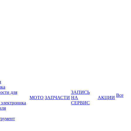
и
ика
ости для
ЗАПИСЬ
Все
МОТО
ЗАПЧАСТИ
НА
АКЦИИ
 электроника
СЕРВИС
иля
трумент