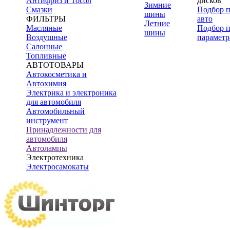
Антифриз и Тосол
дисков
Зимние
Смазки
Подбор 
шины
ФИЛЬТРЫ
авто
Летние
Масляные
Подбор 
шины
Воздушные
параметр
Салонные
Топливные
АВТОТОВАРЫ
Автокосметика и
Автохимия
Электрика и электроника
для автомобиля
Автомобильный
инструмент
Принадлежности для
автомобиля
Автолампы
Электротехника
Электросамокаты