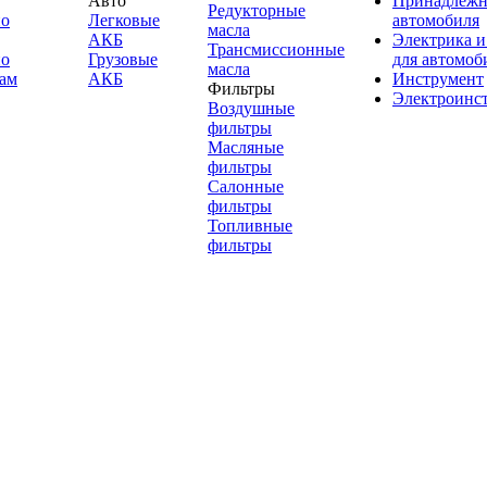
Авто
Принадлежн
Редукторные
по
Легковые
автомобиля
масла
АКБ
Электрика и
Трансмиссионные
по
Грузовые
для автомоб
масла
ам
АКБ
Инструмент
Фильтры
Электроинс
Воздушные
фильтры
Масляные
фильтры
Салонные
фильтры
Топливные
фильтры