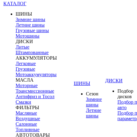
КАТАЛОГ
ШИНЫ
Зимние шины
Летние шины
Грузовые шины
Мотошины
ДИСКИ
Литые
Штампованные
АККУМУЛЯТОРЫ
Легковые
Грузовые
Мотоаккумуляторы
МАСЛА
ДИСКИ
ШИНЫ
Моторные
Трансмиссионные
Подбор
Сезон
Антифриз и Тосол
дисков
Зимние
Смазки
Подбор 
шины
ФИЛЬТРЫ
авто
Летние
Масляные
Подбор 
шины
Воздушные
параметр
Салонные
Топливные
АВТОТОВАРЫ