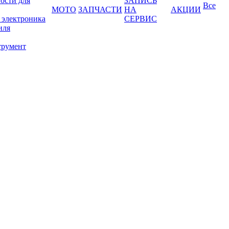
ости для
ЗАПИСЬ
Все
МОТО
ЗАПЧАСТИ
НА
АКЦИИ
 электроника
СЕРВИС
иля
трумент