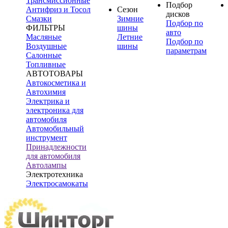
Трансмиссионные
Подбор
Антифриз и Тосол
Сезон
дисков
Смазки
Зимние
Подбор по
ФИЛЬТРЫ
шины
авто
Масляные
Летние
Подбор по
Воздушные
шины
параметрам
Салонные
Топливные
АВТОТОВАРЫ
Автокосметика и
Автохимия
Электрика и
электроника для
автомобиля
Автомобильный
инструмент
Принадлежности
для автомобиля
Автолампы
Электротехника
Электросамокаты