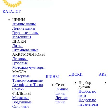
КАТАЛОГ
ШИНЫ
Зимние шины
Летние шины
Грузовые шины
Мотошины
ДИСКИ
Литые
Штампованные
АККУМУЛЯТОРЫ
Легковые
Грузовые
Мотоаккумуляторы
МАСЛА
ДИСКИ
АКБ
Моторные
ШИНЫ
Трансмиссионные
Подбор
Антифриз и Тосол
Сезон
дисков
Смазки
Зимние
Подбор по
ФИЛЬТРЫ
шины
авто
Масляные
Летние
Подбор по
Воздушные
шины
параметрам
Салонные