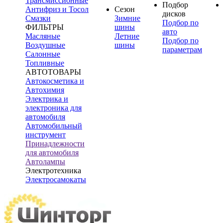
Трансмиссионные
Подбор
Антифриз и Тосол
Сезон
дисков
Смазки
Зимние
Подбор по
ФИЛЬТРЫ
шины
авто
Масляные
Летние
Подбор по
Воздушные
шины
параметрам
Салонные
Топливные
АВТОТОВАРЫ
Автокосметика и
Автохимия
Электрика и
электроника для
автомобиля
Автомобильный
инструмент
Принадлежности
для автомобиля
Автолампы
Электротехника
Электросамокаты