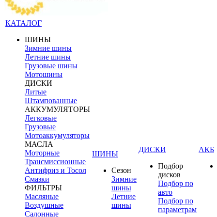
КАТАЛОГ
ШИНЫ
Зимние шины
Летние шины
Грузовые шины
Мотошины
ДИСКИ
Литые
Штампованные
АККУМУЛЯТОРЫ
Легковые
Грузовые
Мотоаккумуляторы
МАСЛА
ДИСКИ
АКБ
Моторные
ШИНЫ
Трансмиссионные
Подбор
Антифриз и Тосол
Сезон
дисков
Смазки
Зимние
Подбор по
ФИЛЬТРЫ
шины
авто
Масляные
Летние
Подбор по
Воздушные
шины
параметрам
Салонные