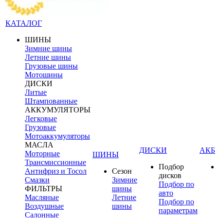
КАТАЛОГ
ШИНЫ
Зимние шины
Летние шины
Грузовые шины
Мотошины
ДИСКИ
Литые
Штампованные
АККУМУЛЯТОРЫ
Легковые
Грузовые
Мотоаккумуляторы
МАСЛА
ДИСКИ
АКБ
Моторные
ШИНЫ
Трансмиссионные
Подбор
Антифриз и Тосол
Сезон
дисков
Смазки
Зимние
Подбор по
ФИЛЬТРЫ
шины
авто
Масляные
Летние
Подбор по
Воздушные
шины
параметрам
Салонные