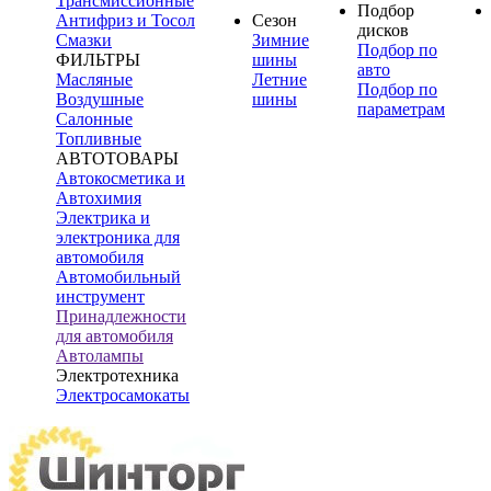
Трансмиссионные
Подбор
Антифриз и Тосол
Сезон
дисков
Смазки
Зимние
Подбор по
ФИЛЬТРЫ
шины
авто
Масляные
Летние
Подбор по
Воздушные
шины
параметрам
Салонные
Топливные
АВТОТОВАРЫ
Автокосметика и
Автохимия
Электрика и
электроника для
автомобиля
Автомобильный
инструмент
Принадлежности
для автомобиля
Автолампы
Электротехника
Электросамокаты